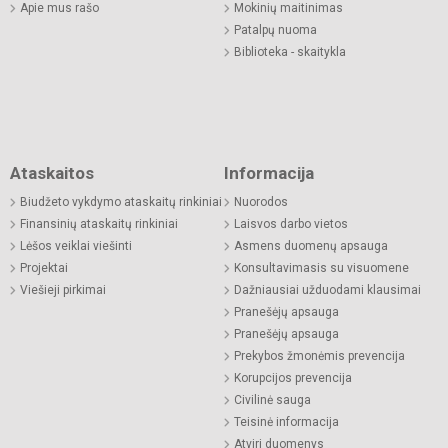
Apie mus rašo
Mokinių maitinimas
Patalpų nuoma
Biblioteka - skaitykla
Ataskaitos
Informacija
Biudžeto vykdymo ataskaitų rinkiniai
Nuorodos
Finansinių ataskaitų rinkiniai
Laisvos darbo vietos
Lėšos veiklai viešinti
Asmens duomenų apsauga
Projektai
Konsultavimasis su visuomene
Viešieji pirkimai
Dažniausiai užduodami klausimai
Pranešėjų apsauga
Pranešėjų apsauga
Prekybos žmonėmis prevencija
Korupcijos prevencija
Civilinė sauga
Teisinė informacija
Atviri duomenys