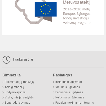
Tvarkaraščiai
Gimnazija
Paslaugos
Priėmimas į gimnaziją
Inžinerinis ugdymas
Apie gimnaziją
Vidurinis ugdymas
Ugdymo aplinka
Pagrindinis ugdymas
Vizija, misija, vertybės
Neformalus švietimas
Bendradarbiavimas
Pagalba mokiniams ir tėvams