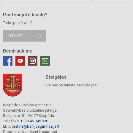
Pastebėjote klaidų?
Turite pasiūlymų?
RAŠYKITE
Bendraukime
Steigėjas
Klaipėdos miesto savivaldybė
Klaipėdos Baltijos gimnazija
Savivaldybės biudžetinė įstaiga
Baltijos pr. 51, 94127 Klaipėda
Tel./ faks.
+370 46 345 920
El. p.
rastine@baltijosgimnazija.lt
Duomenys kaupiami ir saugomi