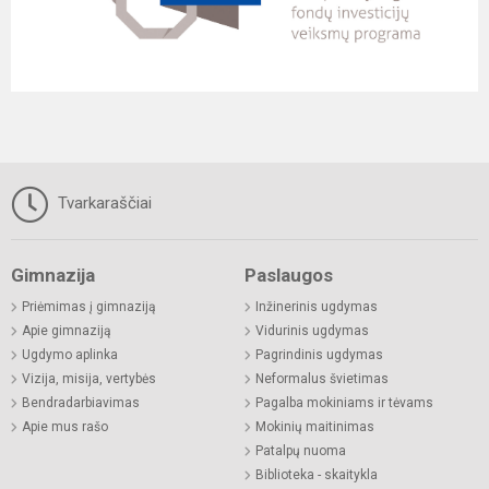
Tvarkaraščiai
Gimnazija
Paslaugos
Priėmimas į gimnaziją
Inžinerinis ugdymas
Apie gimnaziją
Vidurinis ugdymas
Ugdymo aplinka
Pagrindinis ugdymas
Vizija, misija, vertybės
Neformalus švietimas
Bendradarbiavimas
Pagalba mokiniams ir tėvams
Apie mus rašo
Mokinių maitinimas
Patalpų nuoma
Biblioteka - skaitykla