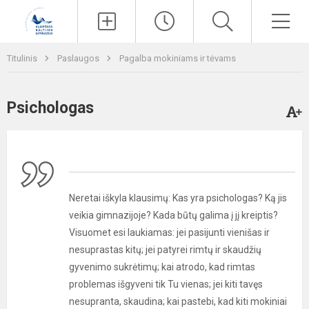
Paieška
Men
Titulinis
Paslaugos
Pagalba mokiniams ir tėvams
Psichologas
Neretai iškyla klausimų: Kas yra psichologas? Ką jis
veikia gimnazijoje? Kada būtų galima į jį kreiptis?
Visuomet esi laukiamas: jei pasijunti vienišas ir
nesuprastas kitų; jei patyrei rimtų ir skaudžių
gyvenimo sukrėtimų; kai atrodo, kad rimtas
problemas išgyveni tik Tu vienas; jei kiti tavęs
nesupranta, skaudina; kai pastebi, kad kiti mokiniai