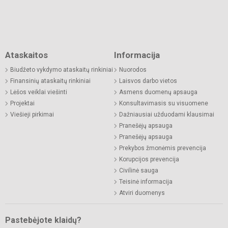
Ataskaitos
Informacija
Biudžeto vykdymo ataskaitų rinkiniai
Nuorodos
Finansinių ataskaitų rinkiniai
Laisvos darbo vietos
Lėšos veiklai viešinti
Asmens duomenų apsauga
Projektai
Konsultavimasis su visuomene
Viešieji pirkimai
Dažniausiai užduodami klausimai
Pranešėjų apsauga
Pranešėjų apsauga
Prekybos žmonėmis prevencija
Korupcijos prevencija
Civilinė sauga
Teisinė informacija
Atviri duomenys
Pastebėjote klaidų?