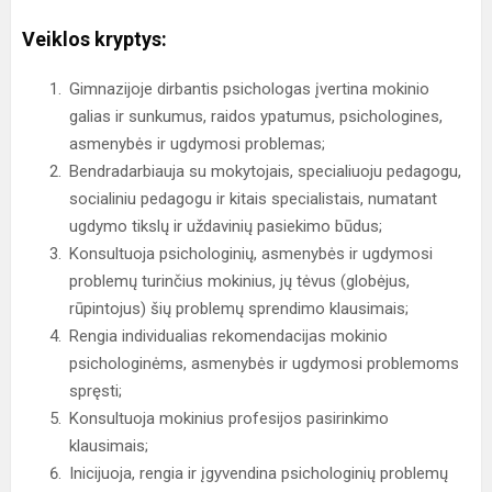
Veiklos kryptys:
Gimnazijoje dirbantis psichologas įvertina mokinio
galias ir sunkumus, raidos ypatumus, psichologines,
asmenybės ir ugdymosi problemas;
Bendradarbiauja su mokytojais, specialiuoju pedagogu,
socialiniu pedagogu ir kitais specialistais, numatant
ugdymo tikslų ir uždavinių pasiekimo būdus;
Konsultuoja psichologinių, asmenybės ir ugdymosi
problemų turinčius mokinius, jų tėvus (globėjus,
rūpintojus) šių problemų sprendimo klausimais;
Rengia individualias rekomendacijas mokinio
psichologinėms, asmenybės ir ugdymosi problemoms
spręsti;
Konsultuoja mokinius profesijos pasirinkimo
klausimais;
Inicijuoja, rengia ir įgyvendina psichologinių problemų