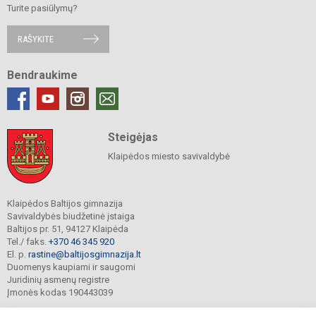
Turite pasiūlymų?
RAŠYKITE
Bendraukime
Steigėjas
Klaipėdos miesto savivaldybė
Klaipėdos Baltijos gimnazija
Savivaldybės biudžetinė įstaiga
Baltijos pr. 51, 94127 Klaipėda
Tel./ faks.
+370 46 345 920
El. p.
rastine@baltijosgimnazija.lt
Duomenys kaupiami ir saugomi
Juridinių asmenų registre
Įmonės kodas 190443039