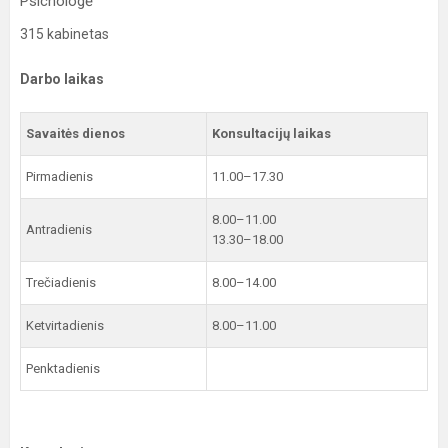
Psichologė
315 kabinetas
Darbo laikas
Savaitės dienos
Konsultacijų laikas
Pirmadienis
11.00–17.30
8.00–11.00
Antradienis
13.30–18.00
Trečiadienis
8.00–14.00
Ketvirtadienis
8.00–11.00
Penktadienis