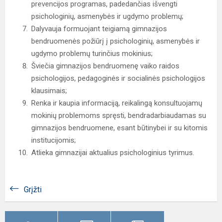
prevencijos programas, padedančias išvengti
psichologinių, asmenybės ir ugdymo problemų;
Dalyvauja formuojant teigiamą gimnazijos
bendruomenės požiūrį į psichologinių, asmenybės ir
ugdymo problemų turinčius mokinius;
Šviečia gimnazijos bendruomenę vaiko raidos
psichologijos, pedagoginės ir socialinės psichologijos
klausimais;
Renka ir kaupia informaciją, reikalingą konsultuojamų
mokinių problemoms spręsti, bendradarbiaudamas su
gimnazijos bendruomene, esant būtinybei ir su kitomis
institucijomis;
Atlieka gimnazijai aktualius psichologinius tyrimus.
Grįžti