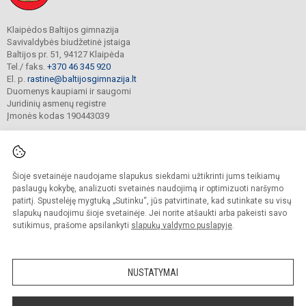
Klaipėdos Baltijos gimnazija
Savivaldybės biudžetinė įstaiga
Baltijos pr. 51, 94127 Klaipėda
Tel./ faks.
+370 46 345 920
El. p.
rastine@baltijosgimnazija.lt
Duomenys kaupiami ir saugomi
Juridinių asmenų registre
Įmonės kodas 190443039
Šioje svetainėje naudojame slapukus siekdami užtikrinti jums teikiamų
© 2021. Klaipėdos Baltijos gimnazija. Visos teisės saugomos.
Kopijuoti turinį be raštiško gimnazijos sutikimo griežtai draudžiama.
paslaugų kokybę, analizuoti svetainės naudojimą ir optimizuoti naršymo
patirtį. Spustelėję mygtuką „Sutinku“, jūs patvirtinate, kad sutinkate su visų
Prieinamumo paraiška
Slapukų valdymas
slapukų naudojimu šioje svetainėje. Jei norite atšaukti arba pakeisti savo
sutikimus, prašome apsilankyti
slapukų valdymo puslapyje
.
Sumanus būdas atnaujinti
mokyklos interneto
svetainę
NUSTATYMAI