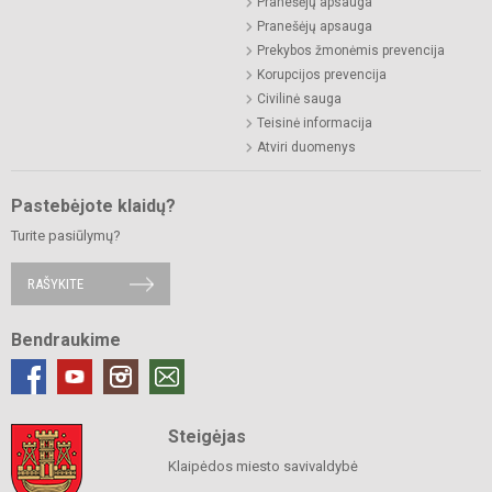
Pranešėjų apsauga
Pranešėjų apsauga
Prekybos žmonėmis prevencija
Korupcijos prevencija
Civilinė sauga
Teisinė informacija
Atviri duomenys
Pastebėjote klaidų?
Turite pasiūlymų?
RAŠYKITE
Bendraukime
Steigėjas
Klaipėdos miesto savivaldybė