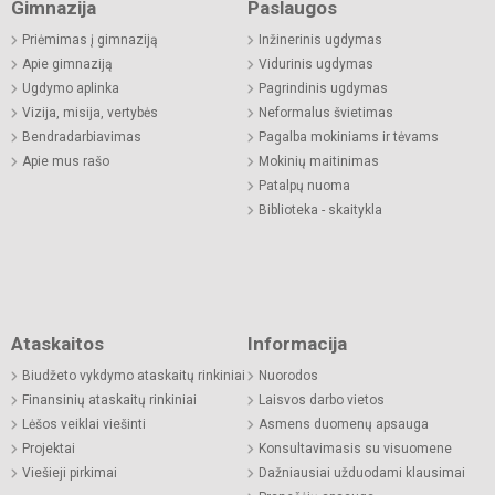
Gimnazija
Paslaugos
Priėmimas į gimnaziją
Inžinerinis ugdymas
Apie gimnaziją
Vidurinis ugdymas
Ugdymo aplinka
Pagrindinis ugdymas
Vizija, misija, vertybės
Neformalus švietimas
Bendradarbiavimas
Pagalba mokiniams ir tėvams
Apie mus rašo
Mokinių maitinimas
Patalpų nuoma
Biblioteka - skaitykla
Ataskaitos
Informacija
Biudžeto vykdymo ataskaitų rinkiniai
Nuorodos
Finansinių ataskaitų rinkiniai
Laisvos darbo vietos
Lėšos veiklai viešinti
Asmens duomenų apsauga
Projektai
Konsultavimasis su visuomene
Viešieji pirkimai
Dažniausiai užduodami klausimai