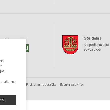
Steigėjas
raukime
Klaipėdos miesto
savivaldybė
ums
ir
 jūs
s, prašome
Prieinamumo paraiška
Slapukų valdymas
INKU