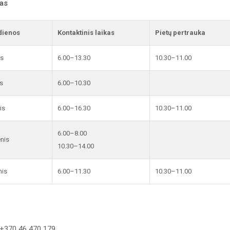
kas
dienos
Kontaktinis laikas
Pietų pertrauka
is
6.00–13.30
10.30–11.00
s
6.00–10.30
is
6.00–16.30
10.30–11.00
6.00–8.00
enis
10.30–14.00
nis
6.00–11.30
10.30–11.00
 +370 46 470 179