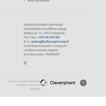
Atviri duomenys
Klaipėdos Baltijos gimnazija
Savivaldybės biudžetinė įstaiga
Baltijos pr. 51, 94127 Klaipėda
Tel./ faks.
+370 46 345 920
El. p.
rastine@baltijosgimnazija.lt
Duomenys kaupiami ir saugomi
Juridinių asmenų registre
Įmonės kodas 190443039
Sumanus būdas atnaujinti
mokyklos interneto
svetainę