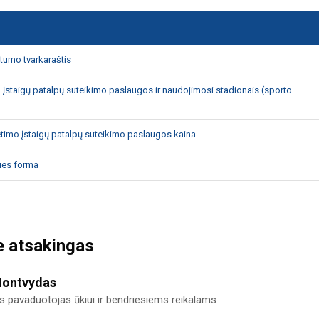
tumo tvarkaraštis
 įstaigų patalpų suteikimo paslaugos ir naudojimosi stadionais (sporto
timo įstaigų patalpų suteikimo paslaugos kaina
ies forma
e atsakingas
Montvydas
us pavaduotojas ūkiui ir bendriesiems reikalams