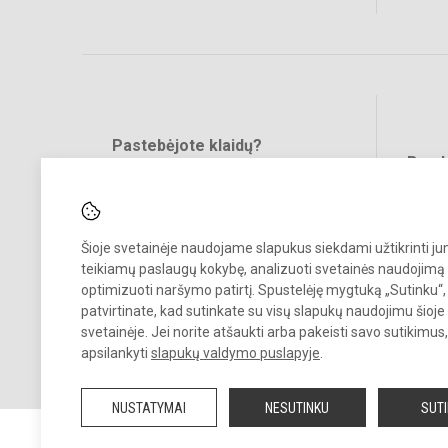
Pastebėjote klaidų?
Bend
Turite pasiūlymų?
RAŠYKITE
Šioje svetainėje naudojame slapukus siekdami užtikrinti j
teikiamų paslaugų kokybę, analizuoti svetainės naudojimą 
optimizuoti naršymo patirtį. Spustelėję mygtuką „Sutinku“,
patvirtinate, kad sutinkate su visų slapukų naudojimu šioje
svetainėje. Jei norite atšaukti arba pakeisti savo sutikimu
© 2021. Klaipėdos Baltijos gimnazija. Visos teisės saugomos.
apsilankyti
slapukų valdymo puslapyje
.
Kopijuoti turinį be raštiško gimnazijos sutikimo griežtai draudžiama.
NUSTATYMAI
NESUTINKU
SUT