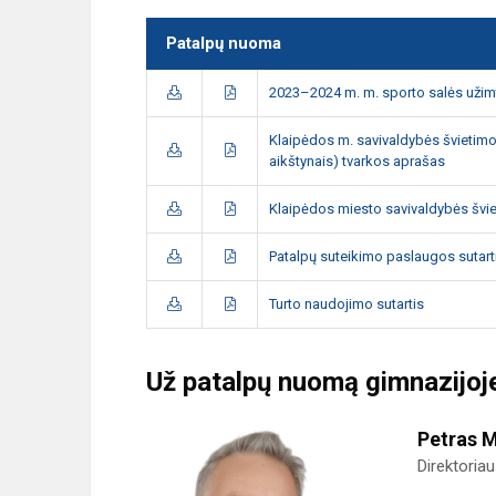
Patalpų nuoma
2023–2024 m. m. sporto salės užim
Klaipėdos m. savivaldybės švietimo
aikštynais) tvarkos aprašas
Klaipėdos miesto savivaldybės švie
Patalpų suteikimo paslaugos sutart
Turto naudojimo sutartis
Už patalpų nuomą gimnazijoj
Petras 
Direktoria