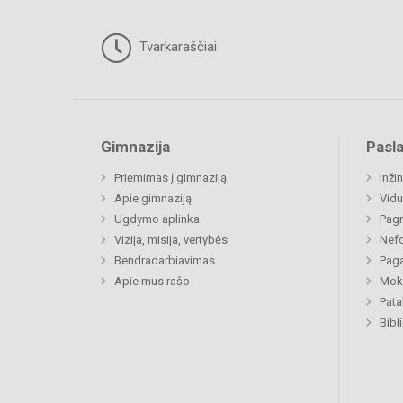
Tvarkaraščiai
Gimnazija
Pasl
Priėmimas į gimnaziją
Inži
Apie gimnaziją
Vidu
Ugdymo aplinka
Pagr
Vizija, misija, vertybės
Nefo
Bendradarbiavimas
Paga
Apie mus rašo
Moki
Pat
Bibl