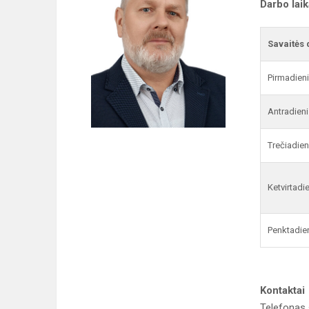
Darbo lai
Savaitės 
Pirmadien
Antradieni
Trečiadien
Ketvirtadi
Penktadie
Kontaktai
Telefonas