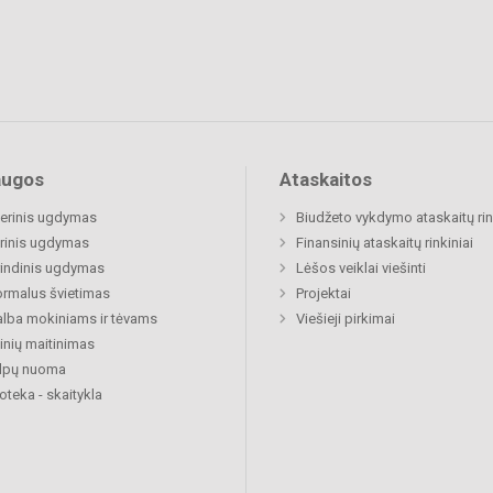
augos
Ataskaitos
nerinis ugdymas
Biudžeto vykdymo ataskaitų rin
rinis ugdymas
Finansinių ataskaitų rinkiniai
indinis ugdymas
Lėšos veiklai viešinti
rmalus švietimas
Projektai
lba mokiniams ir tėvams
Viešieji pirkimai
nių maitinimas
alpų nuoma
ioteka - skaitykla