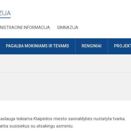
ZIJA
NISTRACINĖ INFORMACIJA
GIMNAZIJA
PAGALBA MOKINIAMS IR TĖVAMS
RENGINIAI
PROJEKT
paslauga teikiama Klaipėdos miesto savivaldybės nustatyta tvarka.
arba susisiekus su atsakingu asmeniu.