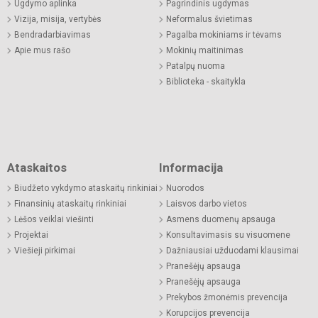
Ugdymo aplinka
Pagrindinis ugdymas
Vizija, misija, vertybės
Neformalus švietimas
Bendradarbiavimas
Pagalba mokiniams ir tėvams
Apie mus rašo
Mokinių maitinimas
Patalpų nuoma
Biblioteka - skaitykla
Ataskaitos
Informacija
Biudžeto vykdymo ataskaitų rinkiniai
Nuorodos
Finansinių ataskaitų rinkiniai
Laisvos darbo vietos
Lėšos veiklai viešinti
Asmens duomenų apsauga
Projektai
Konsultavimasis su visuomene
Viešieji pirkimai
Dažniausiai užduodami klausimai
Pranešėjų apsauga
Pranešėjų apsauga
Prekybos žmonėmis prevencija
Korupcijos prevencija