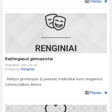
Plačiau
Raštingiausi
gimnazistai
Raštingiausi gimnazistai
Paskelbta: 2021-05-09
Kategorija:
Renginiai
Baltijos gimnazijoje šį pavasarį tradiciškai buvo rengiamos
Lietuvių kalbos dienos...
Plačiau
Gimnazistai