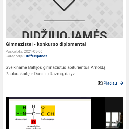
-
konkurso
diplomantai
Gimnazistai - konkurso diplomantai
Paskelbta: 2021-05-06
Kategorija:
Didžiuojamės
Sveikiname Baltijos gimnazistus abiturientus Arnoldą
Paulauskaitę ir Danielių Razmą, dalyv...
Plačiau
Chemijos
pamokos
kitaip