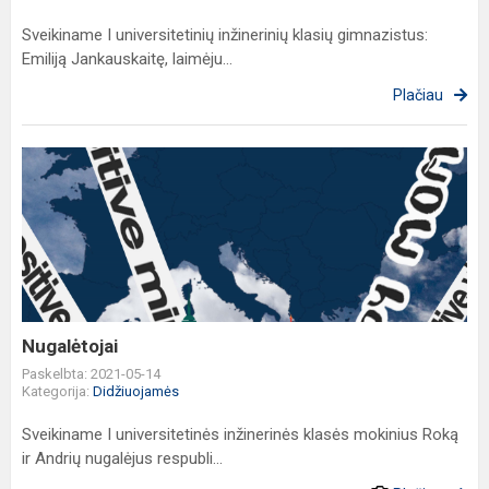
Sveikiname I universitetinių inžinerinių klasių gimnazistus:
Emiliją Jankauskaitę, laimėju...
Plačiau
Nugalėtojai
Nugalėtojai
Paskelbta: 2021-05-14
Kategorija:
Didžiuojamės
Sveikiname I universitetinės inžinerinės klasės mokinius Roką
ir Andrių nugalėjus respubli...