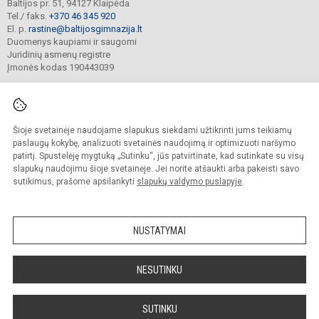
Baltijos pr. 51, 94127 Klaipėda
Tel./ faks.
+370 46 345 920
El. p.
rastine@baltijosgimnazija.lt
Duomenys kaupiami ir saugomi
Juridinių asmenų registre
Įmonės kodas 190443039
Šioje svetainėje naudojame slapukus siekdami užtikrinti jums teikiamų
© 2021. Klaipėdos Baltijos gimnazija. Visos teisės saugomos.
Kopijuoti turinį be raštiško gimnazijos sutikimo griežtai draudžiama.
paslaugų kokybę, analizuoti svetainės naudojimą ir optimizuoti naršymo
patirtį. Spustelėję mygtuką „Sutinku“, jūs patvirtinate, kad sutinkate su visų
Prieinamumo paraiška
Slapukų valdymas
slapukų naudojimu šioje svetainėje. Jei norite atšaukti arba pakeisti savo
sutikimus, prašome apsilankyti
slapukų valdymo puslapyje
.
Sumanus būdas atnaujinti
mokyklos interneto
svetainę
NUSTATYMAI
NESUTINKU
SUTINKU