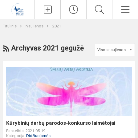
Paieška
Men
Titulinis
Naujienos
2021
RSS
Archyvas 2021 gegužė
Kūrybinių
darbų
parodos-
konkurso
laimėtojai
Kūrybinių darbų parodos-konkurso laimėtojai
Paskelbta: 2021-05-19
Kategorija:
Didžiuojamės