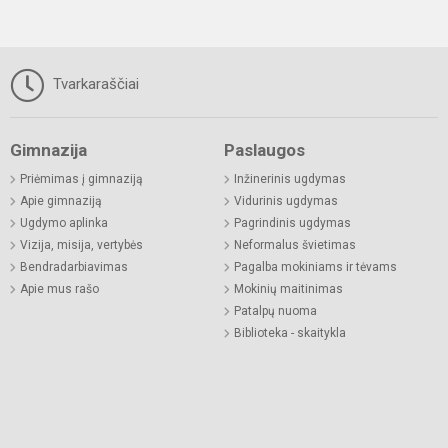
Tvarkaraščiai
Gimnazija
Paslaugos
Priėmimas į gimnaziją
Inžinerinis ugdymas
Apie gimnaziją
Vidurinis ugdymas
Ugdymo aplinka
Pagrindinis ugdymas
Vizija, misija, vertybės
Neformalus švietimas
Bendradarbiavimas
Pagalba mokiniams ir tėvams
Apie mus rašo
Mokinių maitinimas
Patalpų nuoma
Biblioteka - skaitykla