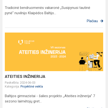
Tradicinė bendruomenės vakaronė „Susipynusi tautinė
pynė“ nuvilnijo Klaipėdos Baltijo...
Plačiau
ATEITIES
INŽINERIJA
ATEITIES INŽINERIJA
Paskelbta: 2024-06-03
Kategorija:
Projektinė veikla
Baltijos gimnazistai - šalies projekto ,,Ateities inžinerija” 7
sezono laimėtojų gret...