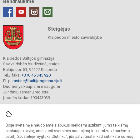
Bendraukime
Steigėjas
Klaipėdos miesto savivaldybė
Klaipėdos Baltijos gimnazija
Savivaldybės biudžetinė įstaiga
Baltijos pr. 51, 94127 Klaipėda
Tel./ faks.
+370 46 345 920
El. p.
rastine@baltijosgimnazija.lt
Duomenys kaupiami ir saugomi
Juridinių asmenų registre
Įmonės kodas 190443039
Šioje svetainėje naudojame slapukus siekdami užtikrinti jums teikiamų
© 2021. Klaipėdos Baltijos gimnazija. Visos teisės saugomos.
Kopijuoti turinį be raštiško gimnazijos sutikimo griežtai draudžiama.
paslaugų kokybę, analizuoti svetainės naudojimą ir optimizuoti naršymo
patirtį. Spustelėję mygtuką „Sutinku“, jūs patvirtinate, kad sutinkate su visų
Prieinamumo paraiška
Slapukų valdymas