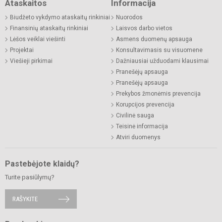
Ataskaitos
Informacija
Biudžeto vykdymo ataskaitų rinkiniai
Nuorodos
Finansinių ataskaitų rinkiniai
Laisvos darbo vietos
Lėšos veiklai viešinti
Asmens duomenų apsauga
Projektai
Konsultavimasis su visuomene
Viešieji pirkimai
Dažniausiai užduodami klausimai
Pranešėjų apsauga
Pranešėjų apsauga
Prekybos žmonėmis prevencija
Korupcijos prevencija
Civilinė sauga
Teisinė informacija
Atviri duomenys
Pastebėjote klaidų?
Turite pasiūlymų?
RAŠYKITE