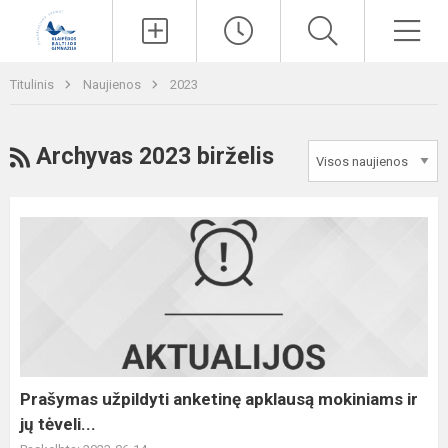
Paieška
Men
Titulinis
Naujienos
2023
RSS
Archyvas 2023 birželis
Prašymas
užpildyti
anketinę
apklausą
mokiniams
ir
jų
tėveli...
Prašymas užpildyti anketinę apklausą mokiniams ir
jų tėveli...