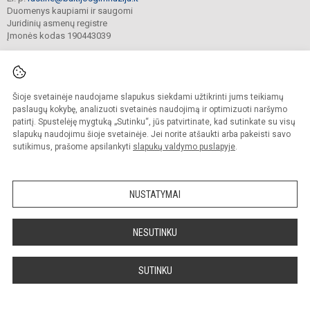
Duomenys kaupiami ir saugomi
Juridinių asmenų registre
Įmonės kodas 190443039
Šioje svetainėje naudojame slapukus siekdami užtikrinti jums teikiamų
© 2021. Klaipėdos Baltijos gimnazija. Visos teisės saugomos.
Kopijuoti turinį be raštiško gimnazijos sutikimo griežtai draudžiama.
paslaugų kokybę, analizuoti svetainės naudojimą ir optimizuoti naršymo
patirtį. Spustelėję mygtuką „Sutinku“, jūs patvirtinate, kad sutinkate su visų
Prieinamumo paraiška
Slapukų valdymas
slapukų naudojimu šioje svetainėje. Jei norite atšaukti arba pakeisti savo
sutikimus, prašome apsilankyti
slapukų valdymo puslapyje
.
Sumanus būdas atnaujinti
mokyklos interneto
svetainę
NUSTATYMAI
NESUTINKU
SUTINKU