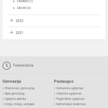
VASARIS (1)
SAUSIS (6)
2022
2021
Tvarkaraščiai
Gimnazija
Paslaugos
Priėmimas į gimnaziją
Inžinerinis ugdymas
Apie gimnaziją
Vidurinis ugdymas
Ugdymo aplinka
Pagrindinis ugdymas
Vizija, misija, vertybės
Neformalus švietimas