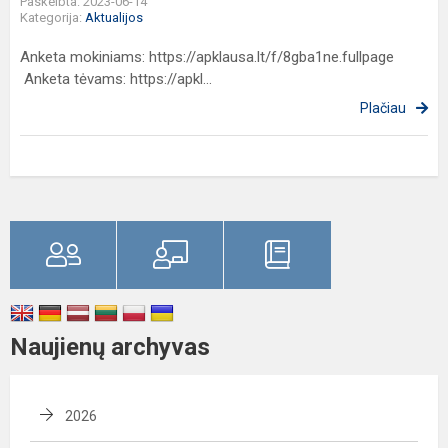
Paskelbta: 2023-06-14
Kategorija:
Aktualijos
Anketa mokiniams: https://apklausa.lt/f/8gba1ne.fullpage
Anketa tėvams: https://apkl...
Plačiau
Naujienų archyvas
2026