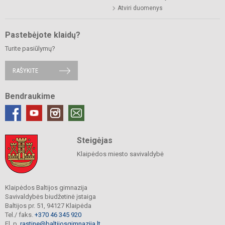
Atviri duomenys
Pastebėjote klaidų?
Turite pasiūlymų?
RAŠYKITE
Bendraukime
Steigėjas
Klaipėdos miesto savivaldybė
Klaipėdos Baltijos gimnazija
Savivaldybės biudžetinė įstaiga
Baltijos pr. 51, 94127 Klaipėda
Tel./ faks.
+370 46 345 920
El. p.
rastine@baltijosgimnazija.lt