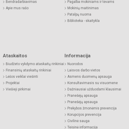
Bendradarbiavimas
Pagalba mokiniams ir tėvams
Apie mus rašo
Mokinių maitinimas
Patalpų nuoma
Biblioteka - skaitykla
Ataskaitos
Informacija
Biudžeto vykdymo ataskaitų rinkiniai
Nuorodos
Finansinių ataskaitų rinkiniai
Laisvos darbo vietos
Lėšos veiklai viešinti
Asmens duomenų apsauga
Projektai
Konsultavimasis su visuomene
Viešieji pirkimai
Dažniausiai užduodami klausimai
Pranešėjų apsauga
Pranešėjų apsauga
Prekybos žmonėmis prevencija
Korupcijos prevencija
Civilinė sauga
Teisinė informacija