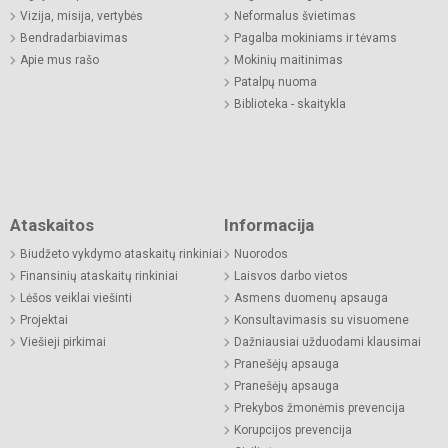
Vizija, misija, vertybės
Neformalus švietimas
Bendradarbiavimas
Pagalba mokiniams ir tėvams
Apie mus rašo
Mokinių maitinimas
Patalpų nuoma
Biblioteka - skaitykla
Ataskaitos
Informacija
Biudžeto vykdymo ataskaitų rinkiniai
Nuorodos
Finansinių ataskaitų rinkiniai
Laisvos darbo vietos
Lėšos veiklai viešinti
Asmens duomenų apsauga
Projektai
Konsultavimasis su visuomene
Viešieji pirkimai
Dažniausiai užduodami klausimai
Pranešėjų apsauga
Pranešėjų apsauga
Prekybos žmonėmis prevencija
Korupcijos prevencija