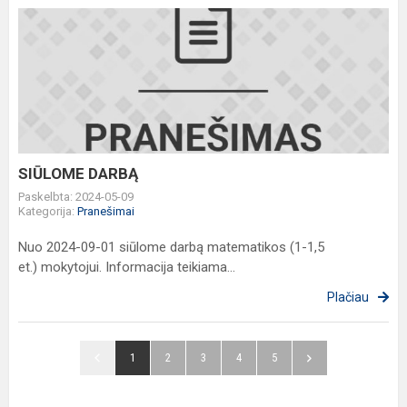
SIŪLOME
DARBĄ
SIŪLOME DARBĄ
Paskelbta: 2024-05-09
Kategorija:
Pranešimai
Nuo 2024-09-01 siūlome darbą matematikos (1-1,5
et.) mokytojui. Informacija teikiama...
Plačiau
1
2
3
4
5