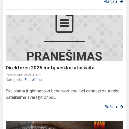
Plačiau
Direktorės
2025
metų
veiklos
ataskaita
Direktorės 2025 metų veiklos ataskaita
Paskelbta: 2026-01-20
Kategorija:
Pranešimai
Skelbiama ir gimnazijos bendruomenei bei gimnazijos tarybai
pateikiama svarstyti&nbs...
Plačiau
Laisvės