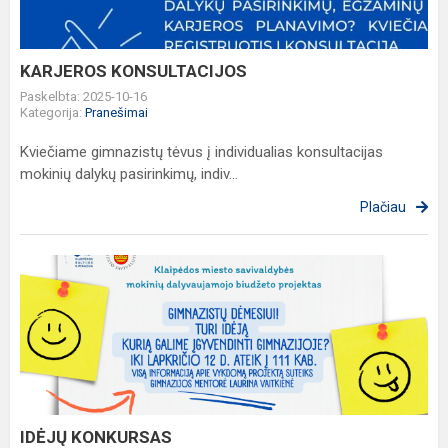
KARJEROS KONSULTACIJOS
Paskelbta: 2025-10-16
Kategorija:
Pranešimai
Kviečiame gimnazistų tėvus į individualias konsultacijas
mokinių dalykų pasirinkimų, indiv...
Plačiau
IDĖJŲ
KONKURSAS
IDĖJŲ KONKURSAS