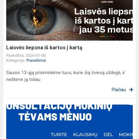
liepsna
iš
kartos
į
kartą
Laisvės liepsna iš kartos į kartą
Paskelbta: 2026-01-06
Kategorija:
Pranešimai
Sausio 13-ąją prisiminkime tuos, kurie šią šviesą uždegė, ir
neškime ją toliau
Plačiau
KARJEROS
KONSULTACIJOS