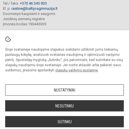
Tel./ faks.
+370 46 345 920
El. p.
rastine@baltijosgimnazija.lt
Duomenys kaupiami ir saugomi
Juridinių asmenų registre
Įmonės kodas 190443039
Šioje svetainėje naudojame slapukus siekdami užtikrinti jums teikiamų
© 2021. Klaipėdos Baltijos gimnazija. Visos teisės saugomos.
Kopijuoti turinį be raštiško gimnazijos sutikimo griežtai draudžiama.
paslaugų kokybę, analizuoti svetainės naudojimą ir optimizuoti naršymo
patirtį. Spustelėję mygtuką „Sutinku“, jūs patvirtinate, kad sutinkate su visų
Prieinamumo paraiška
Slapukų valdymas
slapukų naudojimu šioje svetainėje. Jei norite atšaukti arba pakeisti savo
sutikimus, prašome apsilankyti
slapukų valdymo puslapyje
.
Sumanus būdas atnaujinti
mokyklos interneto
svetainę
NUSTATYMAI
NESUTINKU
SUTINKU