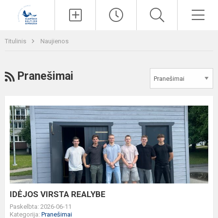
Paieška
Men
Titulinis
Naujienos
RSS
Pranešimai
IDĖJOS
VIRSTA
REALYBE
IDĖJOS VIRSTA REALYBE
Paskelbta: 2026-06-11
Kategorija:
Pranešimai