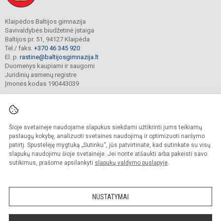
Klaipėdos Baltijos gimnazija
Savivaldybės biudžetinė įstaiga
Baltijos pr. 51, 94127 Klaipėda
Tel./ faks.
+370 46 345 920
El. p.
rastine@baltijosgimnazija.lt
Duomenys kaupiami ir saugomi
Juridinių asmenų registre
Įmonės kodas 190443039
Šioje svetainėje naudojame slapukus siekdami užtikrinti jums teikiamų
© 2021. Klaipėdos Baltijos gimnazija. Visos teisės saugomos.
Kopijuoti turinį be raštiško gimnazijos sutikimo griežtai draudžiama.
paslaugų kokybę, analizuoti svetainės naudojimą ir optimizuoti naršymo
patirtį. Spustelėję mygtuką „Sutinku“, jūs patvirtinate, kad sutinkate su visų
Prieinamumo paraiška
Slapukų valdymas
slapukų naudojimu šioje svetainėje. Jei norite atšaukti arba pakeisti savo
sutikimus, prašome apsilankyti
slapukų valdymo puslapyje
.
Sumanus būdas atnaujinti
mokyklos interneto
svetainę
NUSTATYMAI