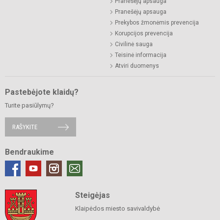
Pranešėjų apsauga
Pranešėjų apsauga
Prekybos žmonėmis prevencija
Korupcijos prevencija
Civilinė sauga
Teisinė informacija
Atviri duomenys
Pastebėjote klaidų?
Turite pasiūlymų?
RAŠYKITE
Bendraukime
Steigėjas
Klaipėdos miesto savivaldybė