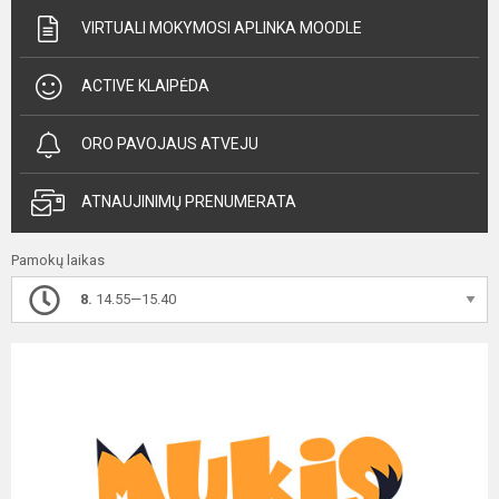
VIRTUALI MOKYMOSI APLINKA MOODLE
ACTIVE KLAIPĖDA
ORO PAVOJAUS ATVEJU
ATNAUJINIMŲ PRENUMERATA
Pamokų laikas
8.
14.55—15.40