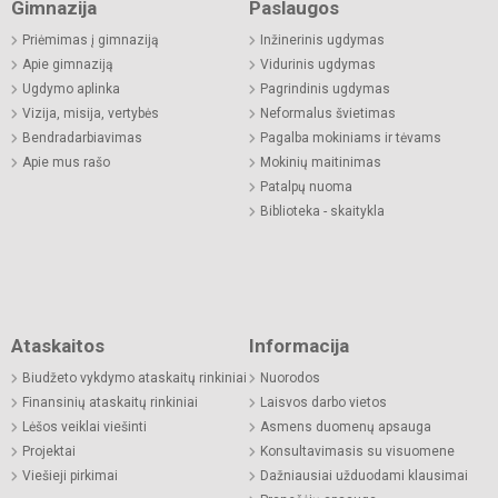
Gimnazija
Paslaugos
Priėmimas į gimnaziją
Inžinerinis ugdymas
Apie gimnaziją
Vidurinis ugdymas
Ugdymo aplinka
Pagrindinis ugdymas
Vizija, misija, vertybės
Neformalus švietimas
Bendradarbiavimas
Pagalba mokiniams ir tėvams
Apie mus rašo
Mokinių maitinimas
Patalpų nuoma
Biblioteka - skaitykla
Ataskaitos
Informacija
Biudžeto vykdymo ataskaitų rinkiniai
Nuorodos
Finansinių ataskaitų rinkiniai
Laisvos darbo vietos
Lėšos veiklai viešinti
Asmens duomenų apsauga
Projektai
Konsultavimasis su visuomene
Viešieji pirkimai
Dažniausiai užduodami klausimai