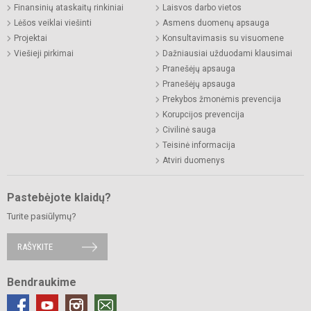
Finansinių ataskaitų rinkiniai
Laisvos darbo vietos
Lėšos veiklai viešinti
Asmens duomenų apsauga
Projektai
Konsultavimasis su visuomene
Viešieji pirkimai
Dažniausiai užduodami klausimai
Pranešėjų apsauga
Pranešėjų apsauga
Prekybos žmonėmis prevencija
Korupcijos prevencija
Civilinė sauga
Teisinė informacija
Atviri duomenys
Pastebėjote klaidų?
Turite pasiūlymų?
RAŠYKITE
Bendraukime