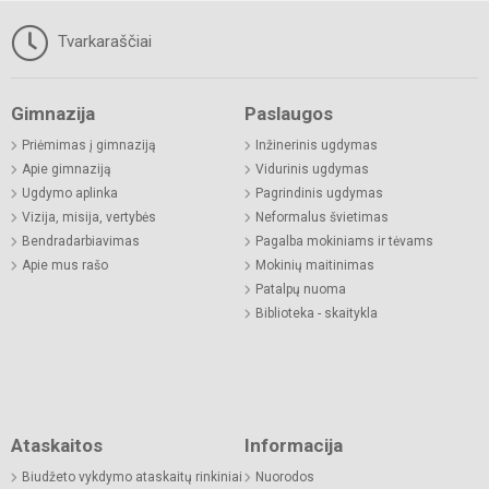
Tvarkaraščiai
Gimnazija
Paslaugos
Priėmimas į gimnaziją
Inžinerinis ugdymas
Apie gimnaziją
Vidurinis ugdymas
Ugdymo aplinka
Pagrindinis ugdymas
Vizija, misija, vertybės
Neformalus švietimas
Bendradarbiavimas
Pagalba mokiniams ir tėvams
Apie mus rašo
Mokinių maitinimas
Patalpų nuoma
Biblioteka - skaitykla
Ataskaitos
Informacija
Biudžeto vykdymo ataskaitų rinkiniai
Nuorodos