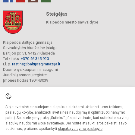
Steigėjas
Klaipėdos miesto savivaldybė
Klaipėdos Baltijos gimnazija
Savivaldybės biudžetinė įstaiga
Baltijos pr. 51, 94127 Klaipėda
Tel./ faks.
+370 46 345 920
El. p.
rastine@baltijosgimnazija.lt
Duomenys kaupiami ir saugomi
Juridinių asmenų registre
Įmonės kodas 190443039
Šioje svetainėje naudojame slapukus siekdami užtikrinti jums teikiamų
© 2021. Klaipėdos Baltijos gimnazija. Visos teisės saugomos.
Kopijuoti turinį be raštiško gimnazijos sutikimo griežtai draudžiama.
paslaugų kokybę, analizuoti svetainės naudojimą ir optimizuoti naršymo
patirtį. Spustelėję mygtuką „Sutinku“, jūs patvirtinate, kad sutinkate su visų
Prieinamumo paraiška
Slapukų valdymas
slapukų naudojimu šioje svetainėje. Jei norite atšaukti arba pakeisti savo
sutikimus, prašome apsilankyti
slapukų valdymo puslapyje
.
Sumanus būdas atnaujinti