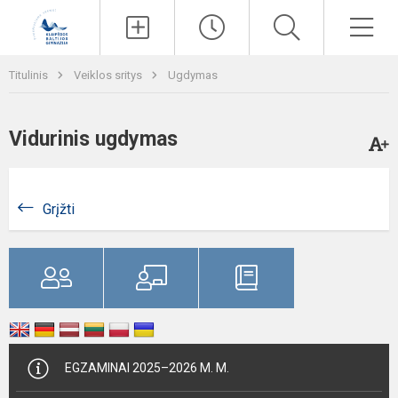
Paieška
Men
Titulinis
Veiklos sritys
Ugdymas
Vidurinis ugdymas
Grįžti
EGZAMINAI 2025–2026 M. M.