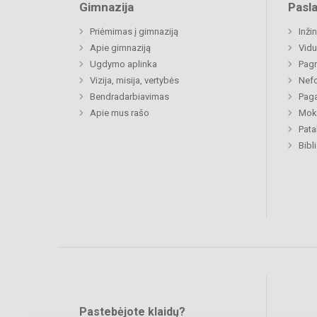
Gimnazija
Pasl
Priėmimas į gimnaziją
Inži
Apie gimnaziją
Vidu
Ugdymo aplinka
Pagr
Vizija, misija, vertybės
Nefo
Bendradarbiavimas
Paga
Apie mus rašo
Moki
Pat
Bibl
Pastebėjote klaidų?