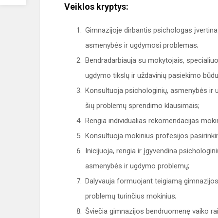
Veiklos kryptys:
Gimnazijoje dirbantis psichologas įvertin
asmenybės ir ugdymosi problemas;
Bendradarbiauja su mokytojais, specialiuo
ugdymo tikslų ir uždavinių pasiekimo būdu
Konsultuoja psichologinių, asmenybės ir u
šių problemų sprendimo klausimais;
Rengia individualias rekomendacijas mok
Konsultuoja mokinius profesijos pasirink
Inicijuoja, rengia ir įgyvendina psicholog
asmenybės ir ugdymo problemų;
Dalyvauja formuojant teigiamą gimnazijo
problemų turinčius mokinius;
Šviečia gimnazijos bendruomenę vaiko raid