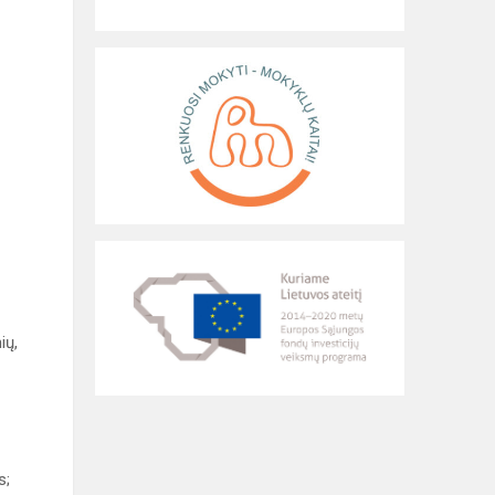
ių,
s;