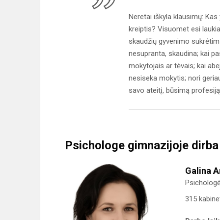
Neretai iškyla klausimų: Kas 
kreiptis? Visuomet esi laukiam
skaudžių gyvenimo sukrėtimų; 
nesupranta, skaudina; kai pas
mokytojais ar tėvais; kai abe
nesiseka mokytis; nori geria
savo ateitį, būsimą profesiją
Psichologe gimnazijoje dirba
Galina A
Psicholog
315 kabine