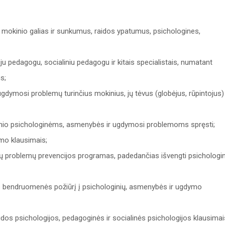
a mokinio galias ir sunkumus, raidos ypatumus, psichologines,
ju pedagogu, socialiniu pedagogu ir kitais specialistais, numatant
s;
gdymosi problemų turinčius mokinius, jų tėvus (globėjus, rūpintojus)
inio psichologinėms, asmenybės ir ugdymosi problemoms spręsti;
imo klausimais;
inių problemų prevencijos programas, padedančias išvengti psichologin
s bendruomenės požiūrį į psichologinių, asmenybės ir ugdymo
os psichologijos, pedagoginės ir socialinės psichologijos klausimai