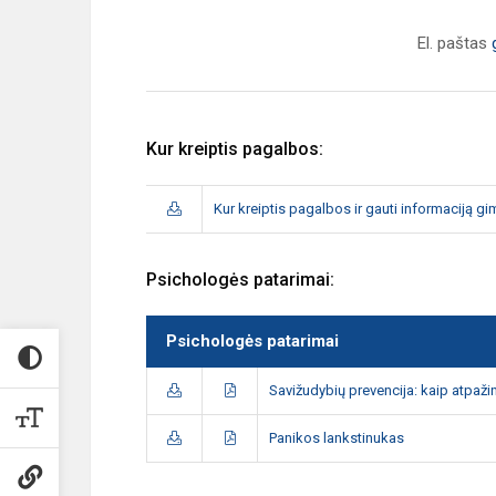
El. paštas
Kur kreiptis pagalbos:
Kur kreiptis pagalbos ir gauti informaciją g
Psichologės patarimai:
Psichologės patarimai
Savižudybių prevencija: kaip atpažint
Panikos lankstinukas