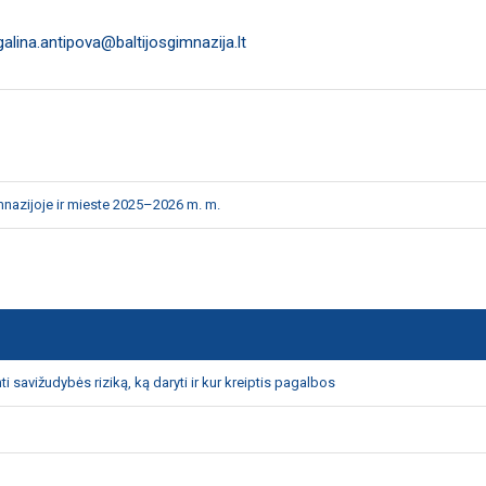
galina.antipova@baltijosgimnazija.lt
imnazijoje ir mieste 2025–2026 m. m.
i savižudybės riziką, ką daryti ir kur kreiptis pagalbos