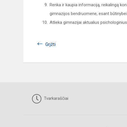
Renka ir kaupia informaciją, reikalingą 
gimnazijos bendruomene, esant būtinybei i
Atlieka gimnazijai aktualius psichologinius
Grįžti
Tvarkaraščiai