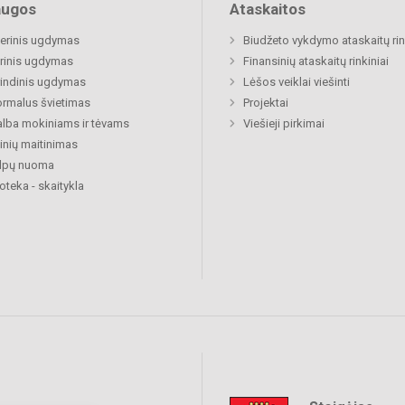
augos
Ataskaitos
nerinis ugdymas
Biudžeto vykdymo ataskaitų rin
rinis ugdymas
Finansinių ataskaitų rinkiniai
indinis ugdymas
Lėšos veiklai viešinti
rmalus švietimas
Projektai
lba mokiniams ir tėvams
Viešieji pirkimai
nių maitinimas
alpų nuoma
ioteka - skaitykla