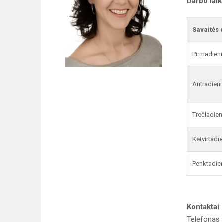
Darbo lai
Savaitės 
Pirmadien
Antradieni
Trečiadien
Ketvirtadi
Penktadie
Kontaktai
Telefonas