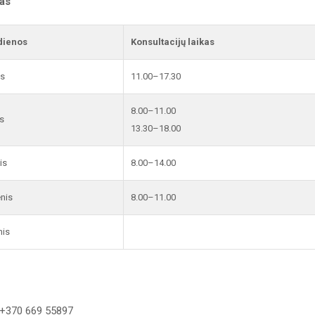
kas
dienos
Konsultacijų laikas
is
11.00–17.30
8.00–11.00
s
13.30–18.00
is
8.00–14.00
enis
8.00–11.00
nis
 +370 669 55897