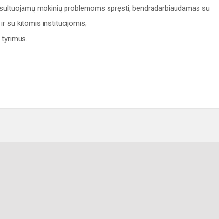
konsultuojamų mokinių problemoms spręsti, bendradarbiaudamas su
r su kitomis institucijomis;
 tyrimus.