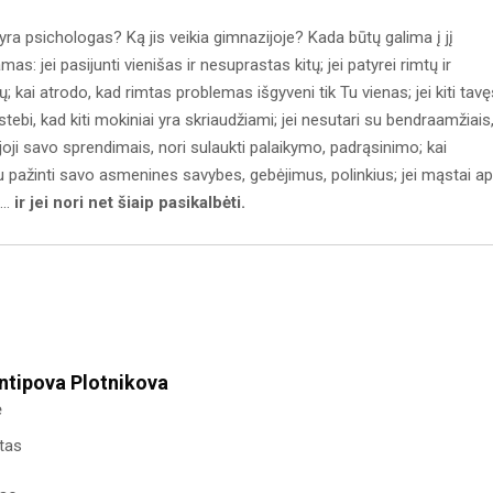
yra psichologas? Ką jis veikia gimnazijoje? Kada būtų galima į jį
as: jei pasijunti vienišas ir nesuprastas kitų; jei patyrei rimtų ir
kai atrodo, kad rimtas problemas išgyveni tik Tu vienas; jei kiti tavę
tebi, kad kiti mokiniai yra skriaudžiami; jei nesutari su bendraamžiais
joji savo sprendimais, nori sulaukti palaikymo, padrąsinimo; kai
u pažinti savo asmenines savybes, gebėjimus, polinkius; jei mąstai ap
...
ir jei nori net šiaip pasikalbėti.
ntipova Plotnikova
ė
tas