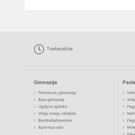
Tvarkaraščiai
Gimnazija
Pasl
Priėmimas į gimnaziją
Inži
Apie gimnaziją
Vidu
Ugdymo aplinka
Pagr
Vizija, misija, vertybės
Nefo
Bendradarbiavimas
Paga
Apie mus rašo
Moki
Pat