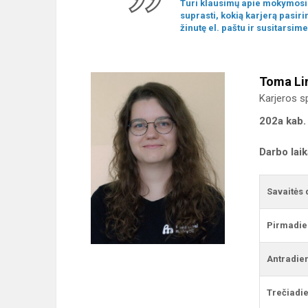
Turi klausimų apie mokymosi i
suprasti, kokią karjerą pasir
žinutę el. paštu ir susitarsim
Toma Li
Karjeros sp
202a kab.
Darbo lai
Savaitės 
Pirmadie
Antradie
Trečiadie