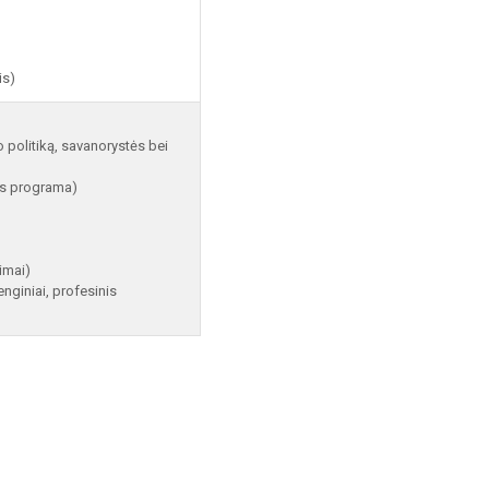
is)
 politiką, savanorystės bei
ės programa)
imai)
enginiai, profesinis