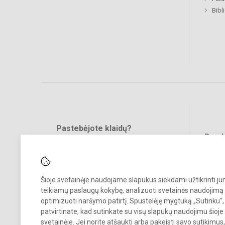
Bibl
Pastebėjote klaidų?
Bend
Turite pasiūlymų?
RAŠYKITE
Šioje svetainėje naudojame slapukus siekdami užtikrinti j
teikiamų paslaugų kokybę, analizuoti svetainės naudojimą 
optimizuoti naršymo patirtį. Spustelėję mygtuką „Sutinku“,
patvirtinate, kad sutinkate su visų slapukų naudojimu šioje
svetainėje. Jei norite atšaukti arba pakeisti savo sutikimu