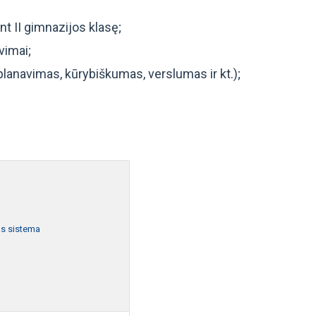
t II gimnazijos klasę;
vimai;
planavimas, kūrybiškumas, verslumas ir kt.);
as sistema