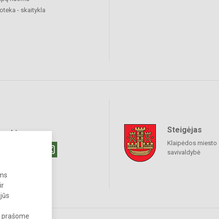
ioteka - skaitykla
Steigėjas
raukime
Klaipėdos miesto
savivaldybė
ums
ir
 jūs
s, prašome