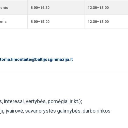
ienis
8.00–16.30
12.30–13.00
enis
8.00–15.00
12.30–13.00
toma.limontaite@baltijosgimnazija.lt
nteresai, vertybės, pomėgiai ir kt.);
jų įvairovė, savanorystės galimybės, darbo rinkos