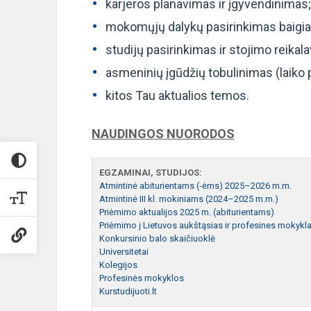
karjeros planavimas ir įgyvendinimas;
mokomųjų dalykų pasirinkimas baigian
studijų pasirinkimas ir stojimo reikala
asmeninių įgūdžių tobulinimas (laiko 
kitos Tau aktualios temos.
NAUDINGOS NUORODOS
EGZAMINAI, STUDIJOS:
Atmintinė abiturientams (-ėms) 2025–2026 m.m.
Atmintinė III kl. mokiniams (2024–2025 m.m.)
Priėmimo aktualijos 2025 m. (abiturientams)
Priėmimo į Lietuvos aukštąsias ir profesines mokykl
Konkursinio balo skaičiuoklė
Universitetai
Kolegijos
Profesinės mokyklos
Kurstudijuoti.lt