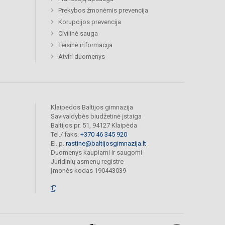
Prekybos žmonėmis prevencija
Korupcijos prevencija
Civilinė sauga
Teisinė informacija
Atviri duomenys
Klaipėdos Baltijos gimnazija
Savivaldybės biudžetinė įstaiga
Baltijos pr. 51, 94127 Klaipėda
Tel./ faks.
+370 46 345 920
El. p.
rastine@baltijosgimnazija.lt
Duomenys kaupiami ir saugomi
Juridinių asmenų registre
Įmonės kodas 190443039