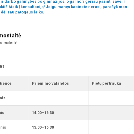
r darbo galimybes po gimnazijos, o gal nori geriau pažinti save ir
inkti? Ateik į konsultaciją! Jeigu manęs kabinete nerasi, parašyk man
e dėl Tau patogaus laiko.
montaitė
ecialistė
kas
dienos
Priėmimo valandos
Pietų pertrauka
nis
nis
14.00–16.30
nis
13.00–16.30