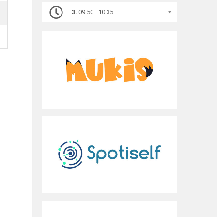
3.
09.50—10.35