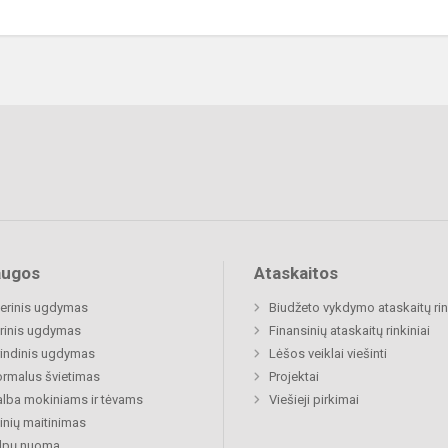
augos
Ataskaitos
nerinis ugdymas
Biudžeto vykdymo ataskaitų rin
rinis ugdymas
Finansinių ataskaitų rinkiniai
indinis ugdymas
Lėšos veiklai viešinti
rmalus švietimas
Projektai
lba mokiniams ir tėvams
Viešieji pirkimai
nių maitinimas
alpų nuoma