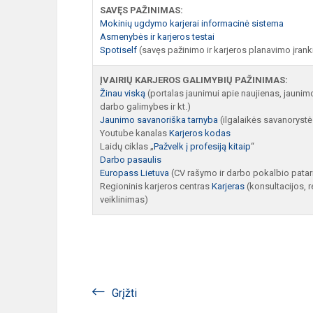
SAVĘS PAŽINIMAS:
Mokinių ugdymo karjerai informacinė sistema
Asmenybės ir karjeros testai
Spotiself
(savęs pažinimo ir karjeros planavimo įrank
ĮVAIRIŲ KARJEROS GALIMYBIŲ PAŽINIMAS:
Žinau viską
(portalas jaunimui apie naujienas, jaunimo
darbo galimybes ir kt.)
Jaunimo savanoriška tarnyba
(ilgalaikės savanoryst
Youtube kanalas
Karjeros kodas
Laidų ciklas „
Pažvelk į profesiją kitaip
“
Darbo pasaulis
Europass Lietuva
(CV rašymo ir darbo pokalbio patar
Regioninis karjeros centras
Karjeras
(konsultacijos, r
veiklinimas)
Grįžti