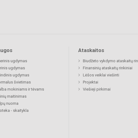
augos
Ataskaitos
nerinis ugdymas
Biudžeto vykdymo ataskaitų rin
rinis ugdymas
Finansinių ataskaitų rinkiniai
indinis ugdymas
Lėšos veiklai viešinti
rmalus švietimas
Projektai
lba mokiniams ir tėvams
Viešieji pirkimai
nių maitinimas
alpų nuoma
ioteka - skaitykla