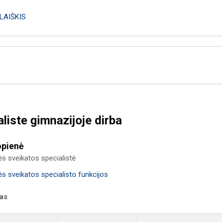
LAIŠKIS
iste gimnazijoje dirba
opienė
 sveikatos specialistė
 sveikatos specialisto funkcijos
kas