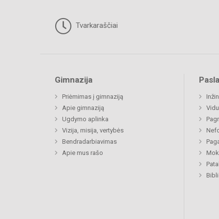
Tvarkaraščiai
Gimnazija
Pasl
Priėmimas į gimnaziją
Inži
Apie gimnaziją
Vidu
Ugdymo aplinka
Pagr
Vizija, misija, vertybės
Nefo
Bendradarbiavimas
Paga
Apie mus rašo
Moki
Pat
Bibl