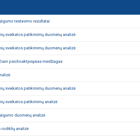
jėgumo testavimo rezultatai
nių sveikatos patikrinimų duomenų analizė
nių sveikatos patikrinimų duomenų analizė
jančiam psichoaktyviąsias medžiagas
nalizė
nių sveikatos patikrinimų duomenų analizė
ių sveikatos patikrinimų analizė
pajėgumo duomenų analizė
rodiklių analizė