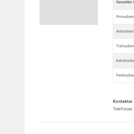
Savaitės 
Pirmadien
Antradieni
Trečiadien
Ketvirtadi
Penktadie
Kontaktai
Telefonas 