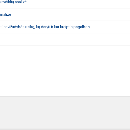
rodiklių analizė
analizė
i savižudybės riziką, ką daryti ir kur kreiptis pagalbos