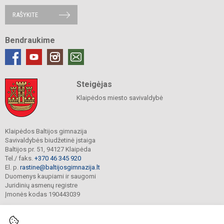
RAŠYKITE
Bendraukime
Steigėjas
Klaipėdos miesto savivaldybė
Klaipėdos Baltijos gimnazija
Savivaldybės biudžetinė įstaiga
Baltijos pr. 51, 94127 Klaipėda
Tel./ faks.
+370 46 345 920
El. p.
rastine@baltijosgimnazija.lt
Duomenys kaupiami ir saugomi
Juridinių asmenų registre
Įmonės kodas 190443039