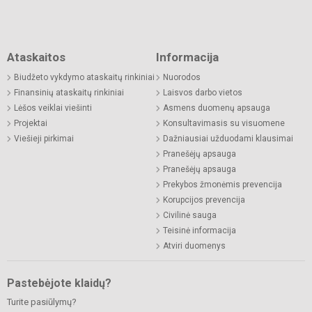
Ataskaitos
Informacija
Biudžeto vykdymo ataskaitų rinkiniai
Nuorodos
Finansinių ataskaitų rinkiniai
Laisvos darbo vietos
Lėšos veiklai viešinti
Asmens duomenų apsauga
Projektai
Konsultavimasis su visuomene
Viešieji pirkimai
Dažniausiai užduodami klausimai
Pranešėjų apsauga
Pranešėjų apsauga
Prekybos žmonėmis prevencija
Korupcijos prevencija
Civilinė sauga
Teisinė informacija
Atviri duomenys
Pastebėjote klaidų?
Turite pasiūlymų?