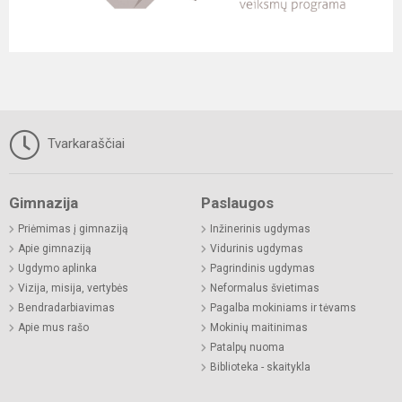
Tvarkaraščiai
Gimnazija
Paslaugos
Priėmimas į gimnaziją
Inžinerinis ugdymas
Apie gimnaziją
Vidurinis ugdymas
Ugdymo aplinka
Pagrindinis ugdymas
Vizija, misija, vertybės
Neformalus švietimas
Bendradarbiavimas
Pagalba mokiniams ir tėvams
Apie mus rašo
Mokinių maitinimas
Patalpų nuoma
Biblioteka - skaitykla