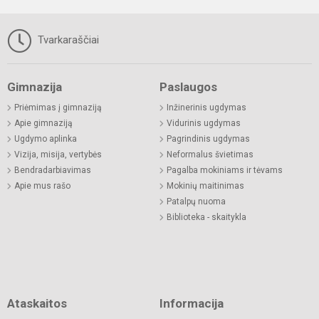
Tvarkaraščiai
Gimnazija
Paslaugos
Priėmimas į gimnaziją
Inžinerinis ugdymas
Apie gimnaziją
Vidurinis ugdymas
Ugdymo aplinka
Pagrindinis ugdymas
Vizija, misija, vertybės
Neformalus švietimas
Bendradarbiavimas
Pagalba mokiniams ir tėvams
Apie mus rašo
Mokinių maitinimas
Patalpų nuoma
Biblioteka - skaitykla
Ataskaitos
Informacija