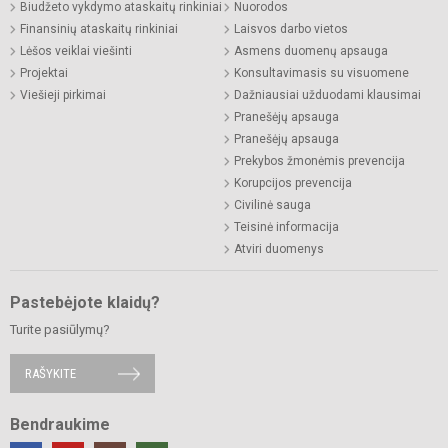
Biudžeto vykdymo ataskaitų rinkiniai
Nuorodos
Finansinių ataskaitų rinkiniai
Laisvos darbo vietos
Lėšos veiklai viešinti
Asmens duomenų apsauga
Projektai
Konsultavimasis su visuomene
Viešieji pirkimai
Dažniausiai užduodami klausimai
Pranešėjų apsauga
Pranešėjų apsauga
Prekybos žmonėmis prevencija
Korupcijos prevencija
Civilinė sauga
Teisinė informacija
Atviri duomenys
Pastebėjote klaidų?
Turite pasiūlymų?
RAŠYKITE
Bendraukime