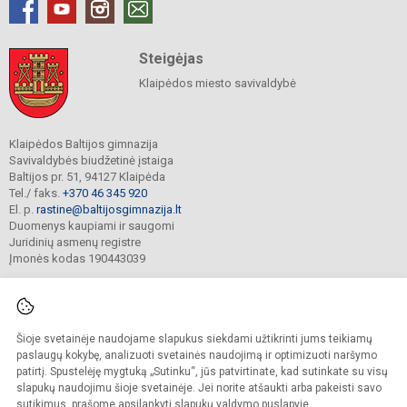
Steigėjas
Klaipėdos miesto savivaldybė
Klaipėdos Baltijos gimnazija
Savivaldybės biudžetinė įstaiga
Baltijos pr. 51, 94127 Klaipėda
Tel./ faks.
+370 46 345 920
El. p.
rastine@baltijosgimnazija.lt
Duomenys kaupiami ir saugomi
Juridinių asmenų registre
Įmonės kodas 190443039
Šioje svetainėje naudojame slapukus siekdami užtikrinti jums teikiamų
© 2021. Klaipėdos Baltijos gimnazija. Visos teisės saugomos.
Kopijuoti turinį be raštiško gimnazijos sutikimo griežtai draudžiama.
paslaugų kokybę, analizuoti svetainės naudojimą ir optimizuoti naršymo
patirtį. Spustelėję mygtuką „Sutinku“, jūs patvirtinate, kad sutinkate su visų
Prieinamumo paraiška
Slapukų valdymas
slapukų naudojimu šioje svetainėje. Jei norite atšaukti arba pakeisti savo
sutikimus, prašome apsilankyti
slapukų valdymo puslapyje
.