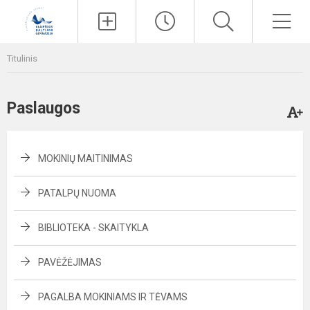
Paieška
Men
Titulinis
Paslaugos
MOKINIŲ MAITINIMAS
PATALPŲ NUOMA
BIBLIOTEKA - SKAITYKLA
PAVĖŽĖJIMAS
PAGALBA MOKINIAMS IR TĖVAMS