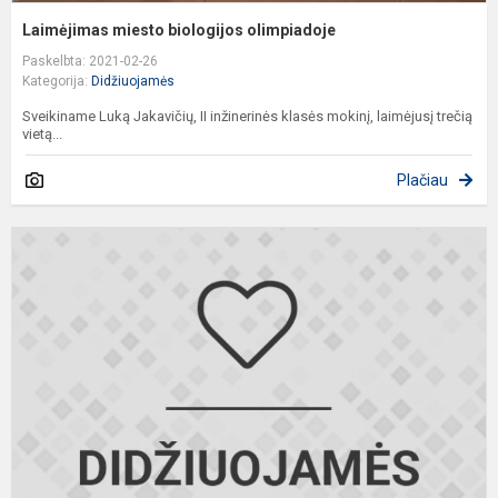
Laimėjimas miesto biologijos olimpiadoje
Paskelbta: 2021-02-26
Kategorija:
Didžiuojamės
Sveikiname Luką Jakavičių, II inžinerinės klasės mokinį, laimėjusį trečią
vietą...
Plačiau
S
,
l
d
a
L
k