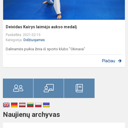
Deividas Kairys laimėjo aukso medalį
Paskelbta: 2021-02-15
Kategorija:
Didžiuojamės
Dalinamės puikia žinia iš sporto klubo "Okinava"
Plačiau
Naujienų archyvas