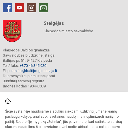
Steigėjas
Klaipėdos miesto savivaldybė
Klaipėdos Baltijos gimnazija
Savivaldybės biudžetinė įstaiga
Baltijos pr. 51, 94127 Klaipėda
Tel./ faks.
+370 46 345 920
El. p.
rastine@baltijosgimnazija.lt
Duomenys kaupiami ir saugomi
Juridinių asmenų registre
Įmonės kodas 190443039
Šioje svetainėje naudojame slapukus siekdami užtikrinti jums teikiamų
© 2021. Klaipėdos Baltijos gimnazija. Visos teisės saugomos.
Kopijuoti turinį be raštiško gimnazijos sutikimo griežtai draudžiama.
paslaugų kokybę, analizuoti svetainės naudojimą ir optimizuoti naršymo
patirtį. Spustelėję mygtuką „Sutinku“, jūs patvirtinate, kad sutinkate su visų
Prieinamumo paraiška
Slapukų valdymas
slapukų naudojimu šioje svetainėje. Jei norite atšaukti arba pakeisti savo