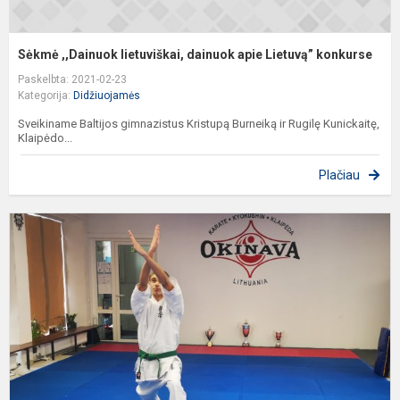
Sėkmė ,,Dainuok lietuviškai, dainuok apie Lietuvą” konkurse
Paskelbta: 2021-02-23
Kategorija:
Didžiuojamės
Sveikiname Baltijos gimnazistus Kristupą Burneiką ir Rugilę Kunickaitę,
Klaipėdo...
Plačiau
D
K
l
a
m