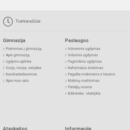
Tvarkaraščiai
Gimnazija
Paslaugos
Priėmimas į gimnaziją
Inžinerinis ugdymas
Apie gimnaziją
Vidurinis ugdymas
Ugdymo aplinka
Pagrindinis ugdymas
Vizija, misija, vertybės
Neformalus švietimas
Bendradarbiavimas
Pagalba mokiniams ir tėvams
Apie mus rašo
Mokinių maitinimas
Patalpų nuoma
Biblioteka - skaitykla
Ataskaitos
Informacija