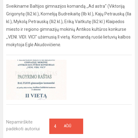
Sveikiname Baltijos gimnazijos komandą ,,Ad astra" (Viktoriją
Grigonytę (IIi2 kl.), Korneliją Budreikaitę (IIb kl.), Kajų Petrauską (IIa
kl.), Mykolą Petrauską (IIi2 kl.), Eriką Vaitkutę (IIi2 kl.) Klaipėdos
miesto ir regiono gimnazijų mokinių Antikos kultūros konkurse
,,VENI. VIDI. VICI" užėmusią II vietą. Komandą ruošė lietuvių kalbos
mokytoja Eglė Akudovičienė.
Nepamirškite
4
AČIŪ
padėkoti autoriui