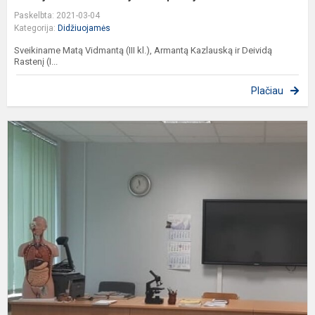
Paskelbta: 2021-03-04
Kategorija:
Didžiuojamės
Sveikiname Matą Vidmantą (III kl.), Armantą Kazlauską ir Deividą
Rastenį (I...
Plačiau
L
m
b
o