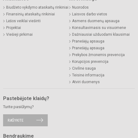
Biudžeto vykdymo ataskaitų rinkiniai
Nuorodos
Finansinių ataskaitų rinkiniai
Laisvos darbo vietos
Lėšos veiklai viešinti
Asmens duomenų apsauga
Projektai
Konsultavimasis su visuomene
Viešieji pirkimai
Dažniausiai užduodami klausimai
Pranešėjų apsauga
Pranešėjų apsauga
Prekybos žmonėmis prevencija
Korupcijos prevencija
Civilinė sauga
Teisinė informacija
Atviri duomenys
Pastebėjote klaidų?
Turite pasiūlymų?
RAŠYKITE
Bendraukime