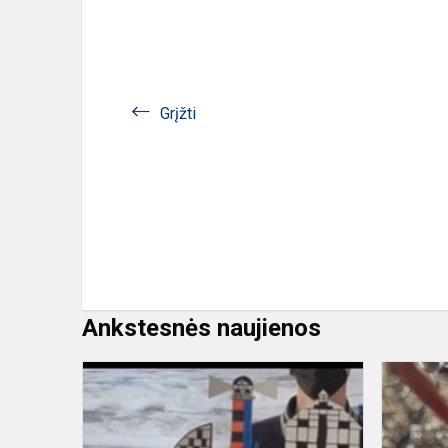
Grįžti
Ankstesnės naujienos
PRIZINĖS
VIETOS
MIESTO
TECHNOLO