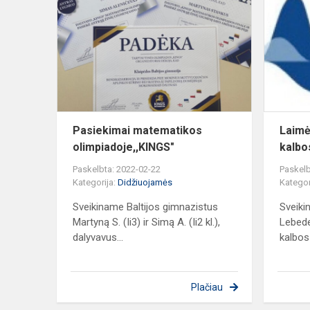
matematiko
olimpiadoje
Pasiekimai matematikos
Laimė
olimpiadoje,,KINGS"
kalbo
Paskelbta: 2022-02-22
Paskelb
Kategorija:
Didžiuojamės
Kategor
Sveikiname Baltijos gimnazistus
Sveiki
Martyną S. (Ii3) ir Simą A. (Ii2 kl.),
Lebede
dalyvavus...
kalbos
Plačiau