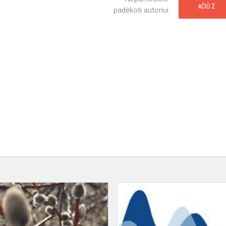
2
AČIŪ
padėkoti autoriui
II
VIETA
MIESTO
GIJŲ
KONKURSE