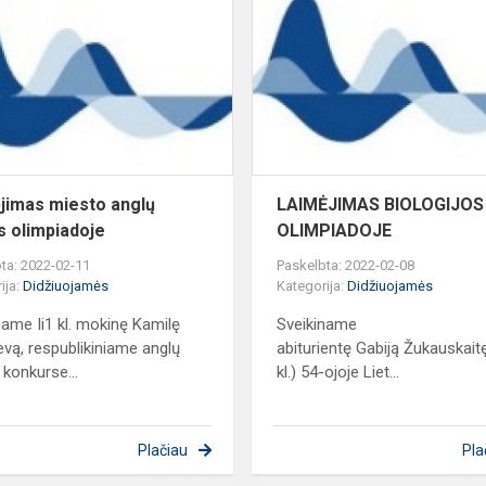
s
miesto
,,KINGS"
anglų
kalbos
olimpiadoje
jimas miesto anglų
LAIMĖJIMAS BIOLOGIJOS
s olimpiadoje
OLIMPIADOJE
ta: 2022-02-11
Paskelbta: 2022-02-08
ija:
Didžiuojamės
Kategorija:
Didžiuojamės
name Ii1 kl. mokinę Kamilę
Sveikiname
vą, respublikiniame anglų
abiturientę Gabiją Žukauskaitę
 konkurse...
kl.) 54-ojoje Liet...
Plačiau
Pla