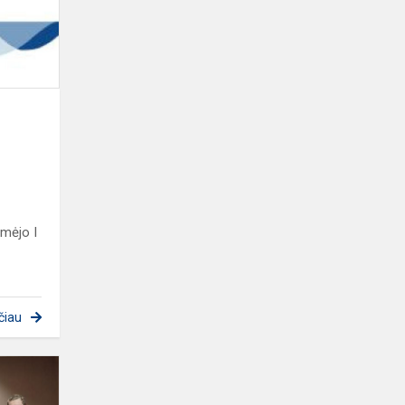
I
VIETA
imėjo I
čiau
II
VIETA