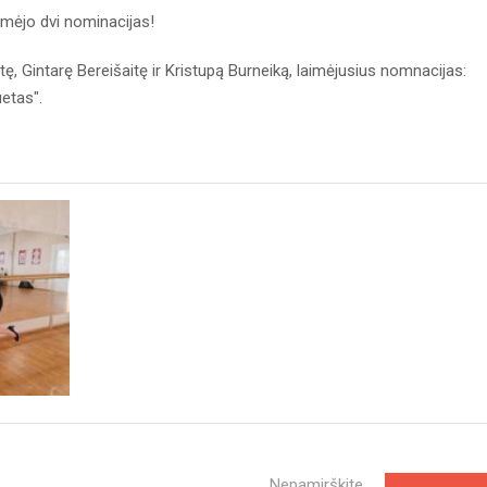
aimėjo dvi nominacijas!
, Gintarę Bereišaitę ir Kristupą Burneiką, laimėjusius nomnacijas:
uetas".
Nepamirškite