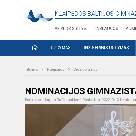
KLAIPĖDOS BALTIJOS GIMNA
VEIKLOS SRITYS
PASLAUGOS
ADMI
PRADŽIA
UGDYMAS
INŽINERINIS UGDYMAS
Titulinis
Naujienos
Didžiuojamės
NOMINACIJOS GIMNAZIS
Paskelbė : Jurgita Račkauskienė
Paskelbta: 2022-04-01
Kategor