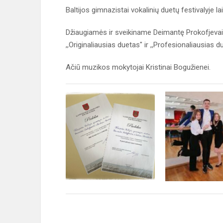
Baltijos gimnazistai vokalinių duetų festivalyje l
Džiaugiamės ir sveikiname Deimantę Prokofjevaitę
,,Originaliausias duetas" ir ,,Profesionaliausias d
Ačiū muzikos mokytojai Kristinai Bogužienei.