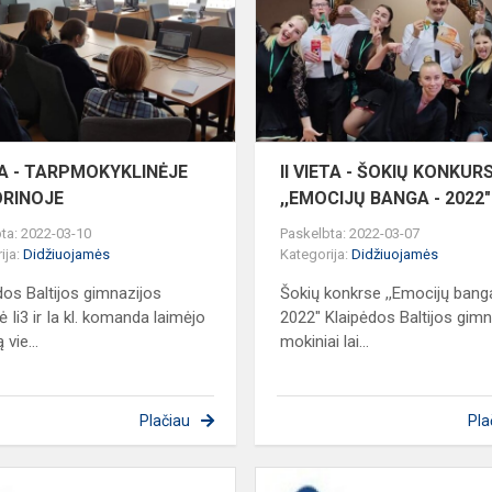
-
TARPMOKYKLINĖJE
OS
VIKTORINOJE
I
TA - TARPMOKYKLINĖJE
II VIETA - ŠOKIŲ KONKUR
ORINOJE
,,EMOCIJŲ BANGA - 2022"
ta: 2022-03-10
Paskelbta: 2022-03-07
ija:
Didžiuojamės
Kategorija:
Didžiuojamės
dos Baltijos gimnazijos
Šokių konkrse ,,Emocijų bang
ė Ii3 ir Ia kl. komanda laimėjo
2022" Klaipėdos Baltijos gimn
 vie...
mokiniai lai...
Plačiau
Pla
Laimėjimas