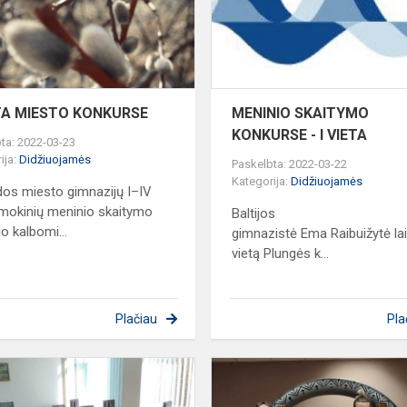
OJE
ETA MIESTO KONKURSE
MENINIO SKAITYMO
KONKURSE - I VIETA
ta: 2022-03-23
ija:
Didžiuojamės
Paskelbta: 2022-03-22
Kategorija:
Didžiuojamės
dos miesto gimnazijų I–IV
 mokinių meninio skaitymo
Baltijos
o kalbomi...
gimnazistė Ema Raibuižytė la
vietą Plungės k...
Plačiau
Pla
AI
I
VIETA