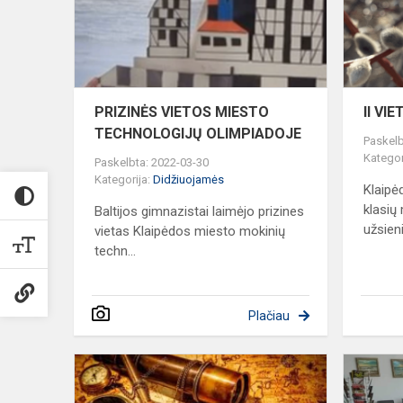
OLIMPIAD
PRIZINĖS VIETOS MIESTO
II VI
TECHNOLOGIJŲ OLIMPIADOJE
Paskelb
Kategor
Paskelbta: 2022-03-30
Kategorija:
Didžiuojamės
Klaipė
klasių
Baltijos gimnazistai laimėjo prizines
užsieni
vietas Klaipėdos miesto mokinių
techn...
Plačiau
GIMNAZIST
-