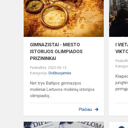
MIESTO
ISTORIJOS
OLIMPIAD
PRIZININKA
GIMNAZISTAI - MIESTO
I VIE
ISTORIJOS OLIMPIADOS
VIKT
PRIZININKAI
Paskelb
Kategor
Paskelbta: 2022-03-15
Kategorija:
Didžiuojamės
Klaipė
jungtin
Net trys Baltijos gimnazijos
pirmąją
mokiniai Lietuvos mokinių istorijos
olimpiadoj...
Plačiau
Pasiekimai