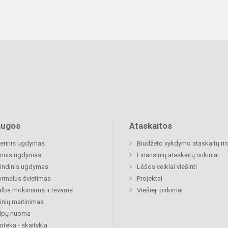
augos
Ataskaitos
nerinis ugdymas
Biudžeto vykdymo ataskaitų rin
rinis ugdymas
Finansinių ataskaitų rinkiniai
indinis ugdymas
Lėšos veiklai viešinti
rmalus švietimas
Projektai
lba mokiniams ir tėvams
Viešieji pirkimai
nių maitinimas
alpų nuoma
ioteka - skaitykla