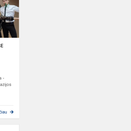
-
ŠOKIŲ
KONKURSE
,,EMOCIJŲ
BANGA
-
2022"
SE
a -
azijos
čiau
LAIMĖJIMAS