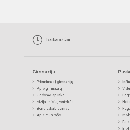
Tvarkaraščiai
Gimnazija
Pasl
Priėmimas į gimnaziją
Inži
Apie gimnaziją
Vidu
Ugdymo aplinka
Pagr
Vizija, misija, vertybės
Nefo
Bendradarbiavimas
Paga
Apie mus rašo
Moki
Pat
Bibl