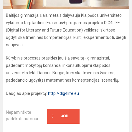
Baltijos gimnazija šiais metais dalyvauja Klaipėdos universiteto
vykdomo tarptautinio Erasmus+ programos projekto DIG4LIFE
(Digital for Literacy and Future Education) veiklose, skirtose
ugdyti skaitmenines kompetencijas, kurti, eksperimentuoti, diegti
naujoves.
Kūrybinis procesas prasidės jau šią savaitę - gimnazistai,
padedant mokytojų komandai ir konsultuojami Klaipėdos
universiteto lekt. Dariaus Burgio, kurs skaitmeninio žaidimo,
padedančio ugdyti(s) matematines komeptencijas, scenarijų.
Daugiau apie projektą:
http://dig4life.eu
Nepamirškite
0
AČIŪ
padėkoti autoriui