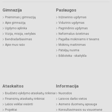
Gimnazija
Paslaugos
Priėmimas į gimnaziją
Inžinerinis ugdymas
Apie gimnaziją
Vidurinis ugdymas
Ugdymo aplinka
Pagrindinis ugdymas
Vizija, misija, vertybės
Neformalus švietimas
Bendradarbiavimas
Pagalba mokiniams ir tėvams
Apie mus rašo
Mokinių maitinimas
Patalpų nuoma
Biblioteka - skaitykla
Ataskaitos
Informacija
Biudžeto vykdymo ataskaitų rinkiniai
Nuorodos
Finansinių ataskaitų rinkiniai
Laisvos darbo vietos
Lėšos veiklai viešinti
Asmens duomenų apsauga
Projektai
Konsultavimasis su visuomene