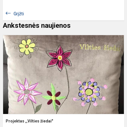
Grįžti
Ankstesnės naujienos
P
,
ž
Projektas ,,Vilties žiedai"