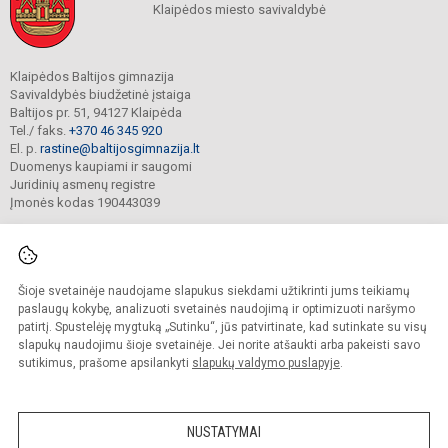
Klaipėdos miesto savivaldybė
Klaipėdos Baltijos gimnazija
Savivaldybės biudžetinė įstaiga
Baltijos pr. 51, 94127 Klaipėda
Tel./ faks.
+370 46 345 920
El. p.
rastine@baltijosgimnazija.lt
Duomenys kaupiami ir saugomi
Juridinių asmenų registre
Įmonės kodas 190443039
Šioje svetainėje naudojame slapukus siekdami užtikrinti jums teikiamų
© 2021. Klaipėdos Baltijos gimnazija. Visos teisės saugomos.
Kopijuoti turinį be raštiško gimnazijos sutikimo griežtai draudžiama.
paslaugų kokybę, analizuoti svetainės naudojimą ir optimizuoti naršymo
patirtį. Spustelėję mygtuką „Sutinku“, jūs patvirtinate, kad sutinkate su visų
Prieinamumo paraiška
Slapukų valdymas
slapukų naudojimu šioje svetainėje. Jei norite atšaukti arba pakeisti savo
sutikimus, prašome apsilankyti
slapukų valdymo puslapyje
.
Sumanus būdas atnaujinti
mokyklos interneto
svetainę
NUSTATYMAI