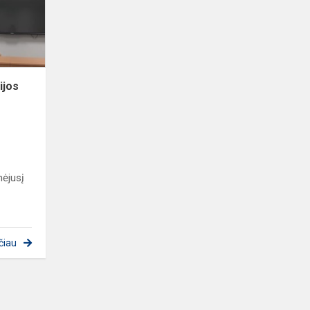
ijos
mėjusį
čiau