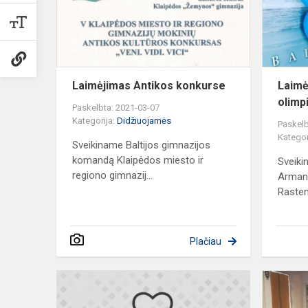
Laimėjimas Antikos konkurse
Laimė
olimp
Paskelbta: 2021-03-07
Kategorija:
Didžiuojamės
Paskelb
Kategor
Sveikiname Baltijos gimnazijos
komandą Klaipėdos miesto ir
Sveiki
regiono gimnazij...
Armant
Rastenį
Plačiau
Sėkmė
,,Dainuok