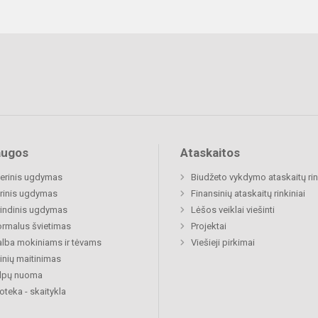
augos
Ataskaitos
nerinis ugdymas
Biudžeto vykdymo ataskaitų rin
rinis ugdymas
Finansinių ataskaitų rinkiniai
indinis ugdymas
Lėšos veiklai viešinti
rmalus švietimas
Projektai
lba mokiniams ir tėvams
Viešieji pirkimai
nių maitinimas
alpų nuoma
ioteka - skaitykla