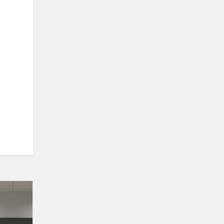
Laimėjimas
miesto
biologijos
olimpiadoje