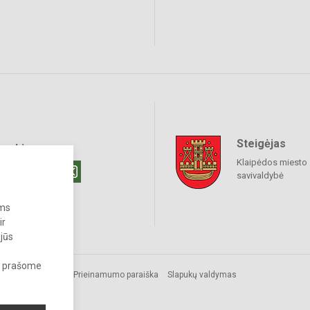
Steigėjas
raukime
Klaipėdos miesto
savivaldybė
ums
ir
 jūs
s, prašome
Prieinamumo paraiška
Slapukų valdymas