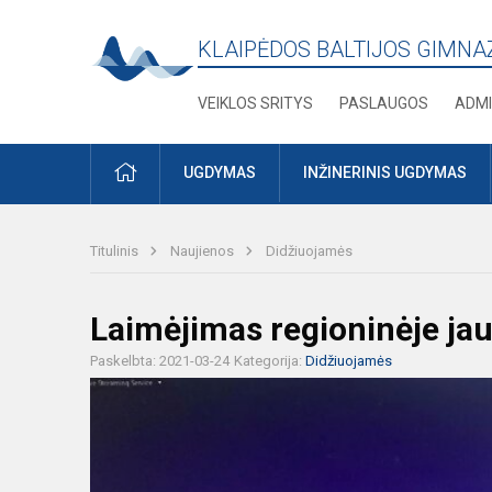
KLAIPĖDOS BALTIJOS GIMNA
VEIKLOS SRITYS
PASLAUGOS
ADMI
PRADŽIA
UGDYMAS
INŽINERINIS UGDYMAS
Titulinis
Naujienos
Didžiuojamės
Laimėjimas regioninėje ja
Paskelbta: 2021-03-24
Kategorija:
Didžiuojamės