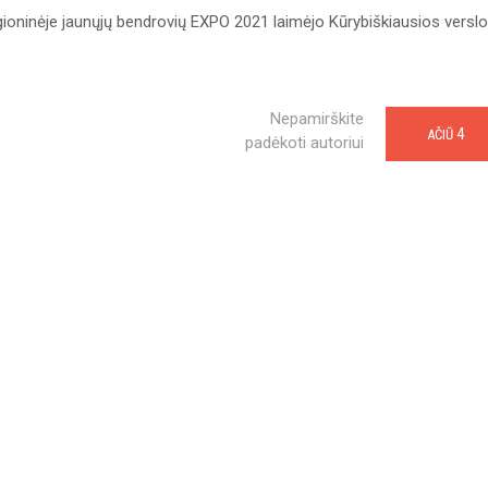
ioninėje jaunųjų bendrovių EXPO 2021 laimėjo Kūrybiškiausios verslo
Nepamirškite
4
AČIŪ
padėkoti autoriui