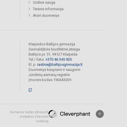
Civilinė sauga
Teisinė informacija
Atviri duomenys
Klaipėdos Baltijos gimnazija
Savivaldybės biudžetinė įstaiga
Baltijos pr. 51, 94127 Klaipėda
Tel./ faks.
+370 46 345 920
El. p.
rastine@baltijosgimnazija.lt
Duomenys kaupiami ir saugomi
Juridinių asmenų registre
Įmonės kodas 190443039
Sumanus būdas atnaujinti
mokyklos interneto
svetainę