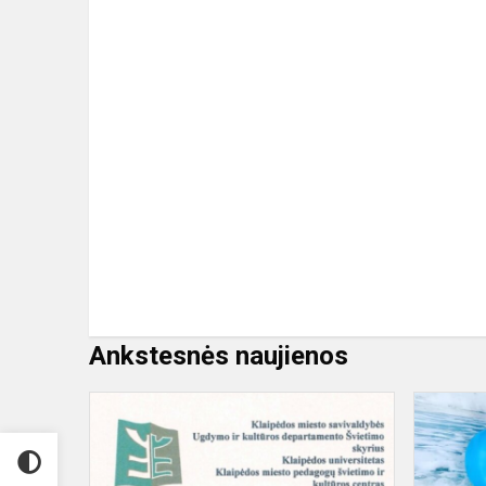
Ankstesnės naujienos
Laimėjimas
Antikos
konkurse