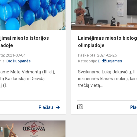
jimai miesto istorijos
Laimėjimas miesto biolog
iadoje
olimpiadoje
ta: 2021-03-04
Paskelbta: 2021-02-26
ija:
Didžiuojamės
Kategorija:
Didžiuojamės
name Matą Vidmantą (III kl.),
Sveikiname Luką Jakavičių, II
ą Kazlauską ir Deividą
inžinerinės klasės mokinį, lai
 (I...
trečią vietą...
Plačiau
Pla
Deividas
Kairys