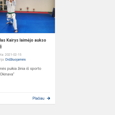
laimėjo
aukso
medalį
das Kairys laimėjo aukso
į
ta: 2021-02-15
ija:
Didžiuojamės
mės puikia žinia iš sporto
"Okinava"
Plačiau