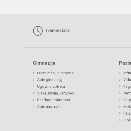
Tvarkaraščiai
Gimnazija
Pasl
Priėmimas į gimnaziją
Inži
Apie gimnaziją
Vidu
Ugdymo aplinka
Pagr
Vizija, misija, vertybės
Nefo
Bendradarbiavimas
Paga
Apie mus rašo
Moki
Pat
Bibl