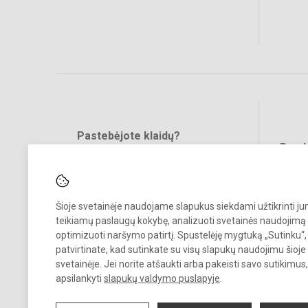
Pastebėjote klaidų?
Bend
Turite pasiūlymų?
RAŠYKITE
Šioje svetainėje naudojame slapukus siekdami užtikrinti j
teikiamų paslaugų kokybę, analizuoti svetainės naudojimą 
optimizuoti naršymo patirtį. Spustelėję mygtuką „Sutinku“,
patvirtinate, kad sutinkate su visų slapukų naudojimu šioje
svetainėje. Jei norite atšaukti arba pakeisti savo sutikimu
© 2021. Klaipėdos Baltijos gimnazija. Visos teisės saugomos.
apsilankyti
slapukų valdymo puslapyje
.
Kopijuoti turinį be raštiško gimnazijos sutikimo griežtai draudžiama.