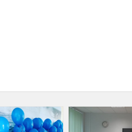
Laimėjimai
miesto
istorijos
olimpiadoje