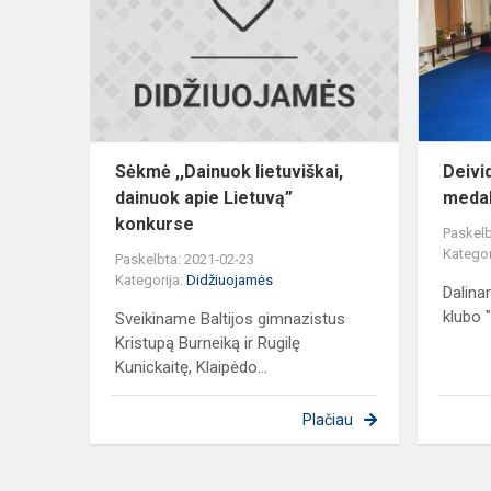
lietuviškai,
dainuok
apie
Lietuvą”
konkurse
Sėkmė ,,Dainuok lietuviškai,
Deivi
dainuok apie Lietuvą”
medal
konkurse
Paskelb
Kategor
Paskelbta: 2021-02-23
Kategorija:
Didžiuojamės
Dalina
klubo 
Sveikiname Baltijos gimnazistus
Kristupą Burneiką ir Rugilę
Kunickaitę, Klaipėdo...
Plačiau