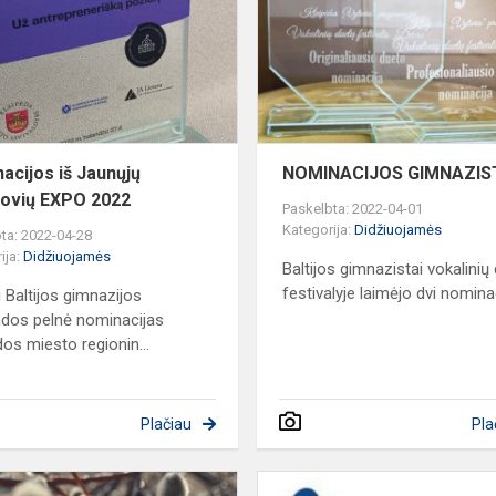
Jaunųjų
bendrovių
EXPO
2022
acijos iš Jaunųjų
NOMINACIJOS GIMNAZI
ovių EXPO 2022
Paskelbta: 2022-04-01
Kategorija:
Didžiuojamės
ta: 2022-04-28
ija:
Didžiuojamės
Baltijos gimnazistai vokalinių
festivalyje laimėjo dvi nomina
i Baltijos gimnazijos
dos pelnė nominacijas
dos miesto regionin...
Plačiau
Pla
II