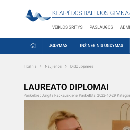
KLAIPĖDOS BALTIJOS GIMNA
VEIKLOS SRITYS
PASLAUGOS
ADMI
PRADŽIA
UGDYMAS
INŽINERINIS UGDYMAS
Titulinis
Naujienos
Didžiuojamės
LAUREATO DIPLOMAI
Paskelbė : Jurgita Račkauskienė
Paskelbta: 2022-10-29
Kategor