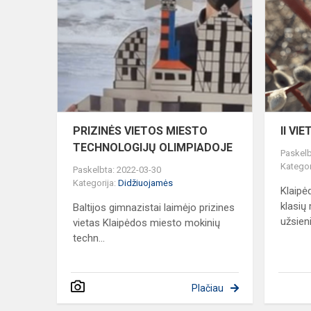
VIETOS
MIESTO
TECHNOLO
OLIMPIAD
PRIZINĖS VIETOS MIESTO
II VI
TECHNOLOGIJŲ OLIMPIADOJE
Paskelb
Kategor
Paskelbta: 2022-03-30
Kategorija:
Didžiuojamės
Klaipė
klasių
Baltijos gimnazistai laimėjo prizines
užsieni
vietas Klaipėdos miesto mokinių
techn...
Plačiau