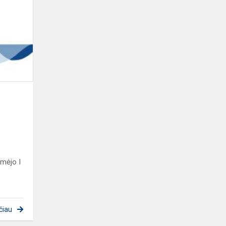
SKAITYMO
KONKURSE
-
I
VIETA
imėjo I
čiau