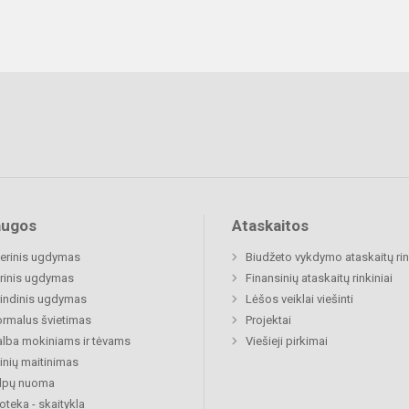
augos
Ataskaitos
nerinis ugdymas
Biudžeto vykdymo ataskaitų rin
rinis ugdymas
Finansinių ataskaitų rinkiniai
indinis ugdymas
Lėšos veiklai viešinti
rmalus švietimas
Projektai
lba mokiniams ir tėvams
Viešieji pirkimai
nių maitinimas
alpų nuoma
ioteka - skaitykla