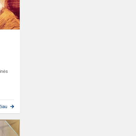
inės
čiau
NOMINACIJOS
GIMNAZISTAMS