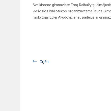
Sveikiname gimnazistę Emą Raibužytę laimėjusią 
viešosios bibliotekos organizuotame Ievos Simona
mokytojai Eglei Akudovičienei, padėjusiai gimnazi
Grįžti