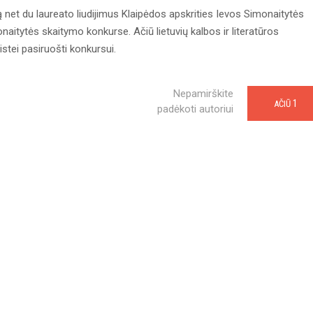
net du laureato liudijimus Klaipėdos apskrities Ievos Simonaitytės
itytės skaitymo konkurse. Ačiū lietuvių kalbos ir literatūros
stei pasiruošti konkursui.
Nepamirškite
1
AČIŪ
padėkoti autoriui