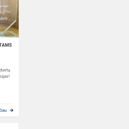
STAMS
 duetų
cijas!
čiau
MENINIO