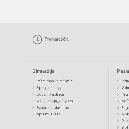
Tvarkaraščiai
Gimnazija
Pasl
Priėmimas į gimnaziją
Inži
Apie gimnaziją
Vidu
Ugdymo aplinka
Pagr
Vizija, misija, vertybės
Nefo
Bendradarbiavimas
Paga
Apie mus rašo
Moki
Pat
Bibl