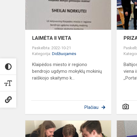
LAIMĖTA II VIETA
PRIZA
Paskelbta: 2022-10-21
Paskelb
Kategorija:
Didžiuojamės
Kategor
Klaipėdos miesto ir regiono
Baltij
bendrojo ugdymo mokyklų mokinių
viena 
raiškiojo skaitymo k...
,,Porta
Plačiau
Inžinierių
dienų