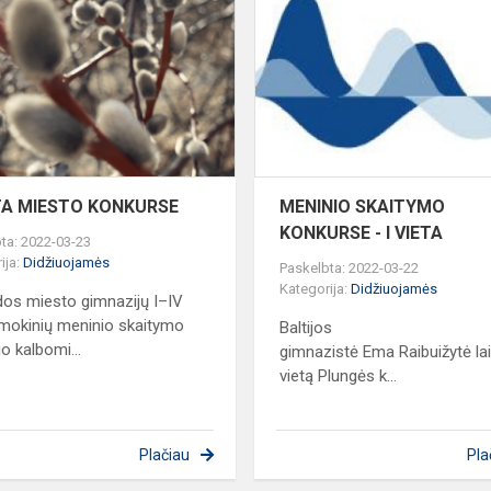
VIETA
MIESTO
GIJŲ
KONKURSE
OJE
ETA MIESTO KONKURSE
MENINIO SKAITYMO
KONKURSE - I VIETA
ta: 2022-03-23
ija:
Didžiuojamės
Paskelbta: 2022-03-22
Kategorija:
Didžiuojamės
dos miesto gimnazijų I–IV
 mokinių meninio skaitymo
Baltijos
o kalbomi...
gimnazistė Ema Raibuižytė la
vietą Plungės k...
Plačiau
Pla