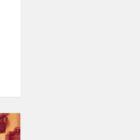
Laimėjimai
meninės
saviraiškos
konkurse