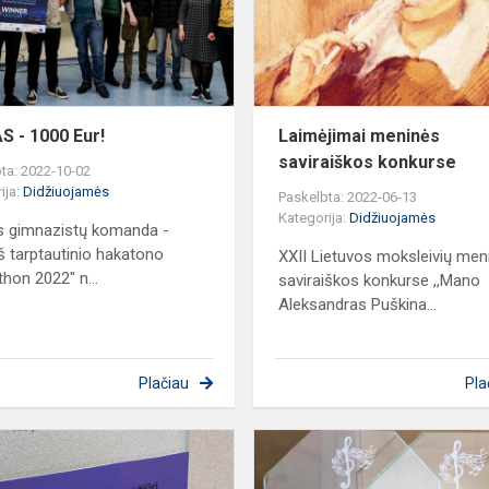
S - 1000 Eur!
Laimėjimai meninės
saviraiškos konkurse
ta: 2022-10-02
ija:
Didžiuojamės
Paskelbta: 2022-06-13
Kategorija:
Didžiuojamės
os gimnazistų komanda -
iš tarptautinio hakatono
XXII Lietuvos moksleivių men
thon 2022" n...
saviraiškos konkurse ,,Mano
Aleksandras Puškina...
Plačiau
Pla
Nominacijos
iš