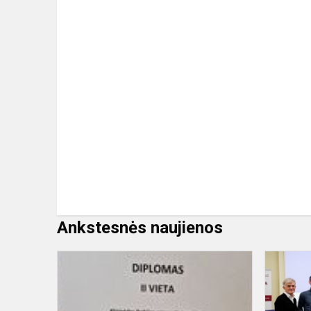
Ankstesnės naujienos
LAIMĖTA
II
VIETA