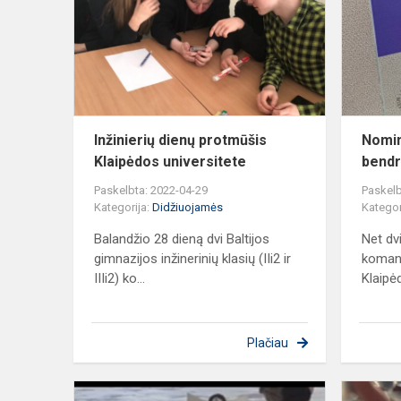
protmūšis
Klaipėdos
universitete
Inžinierių dienų protmūšis
Nomin
Klaipėdos universitete
bendr
Paskelbta: 2022-04-29
Paskelb
Kategorija:
Didžiuojamės
Kategor
Balandžio 28 dieną dvi Baltijos
Net dv
gimnazijos inžinerinių klasių (IIi2 ir
koman
IIIi2) ko...
Klaipė
Plačiau
PRIZINĖS