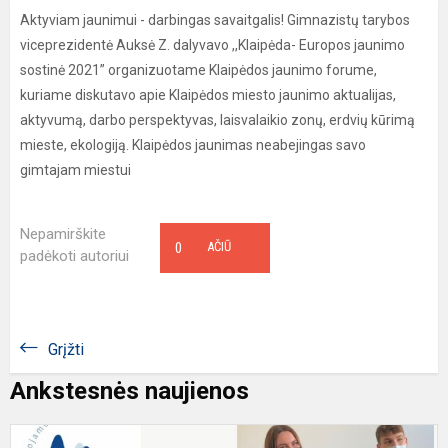
Aktyviam jaunimui - darbingas savaitgalis! Gimnazistų tarybos
viceprezidentė Auksė Z. dalyvavo ,,Klaipėda- Europos jaunimo
sostinė 2021” organizuotame Klaipėdos jaunimo forume,
kuriame diskutavo apie Klaipėdos miesto jaunimo aktualijas,
aktyvumą, darbo perspektyvas, laisvalaikio zonų, erdvių kūrimą
mieste, ekologiją. Klaipėdos jaunimas neabejingas savo
gimtajam miestui
Nepamirškite
0
AČIŪ
padėkoti autoriui
Grįžti
Ankstesnės naujienos
I