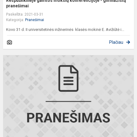
Respublikinėje gamtos mokslų konferencijoje - gimnazistų
pranešimai
Paskelbta: 2021-03-31
Kategorija:
Pranešimai
Kovo 31 d. II universitetinės inžinerinės klasės mokinė E. Avižiūtė i...
Plačiau
I
š