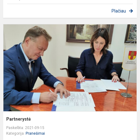
Plačiau
P
Partnerystė
Paskelbta: 2021-09-15
Kategorija:
Pranešimai