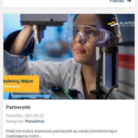
Plačiau
P
Partnerystė
Paskelbta: 2021-09-20
Kategorija:
Pranešimai
Prieš tris metus startavusi partnerystė su verslo įmonėmis tapo
neatsiejama moks...