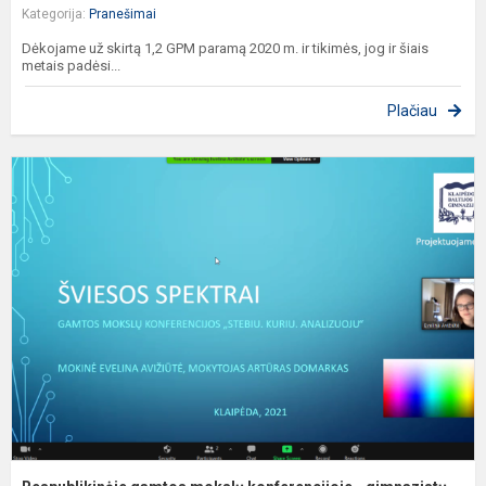
Kategorija:
Pranešimai
Dėkojame už skirtą 1,2 GPM paramą 2020 m. ir tikimės, jog ir šiais
metais padėsi...
Plačiau
R
g
m
k
-
g
pr