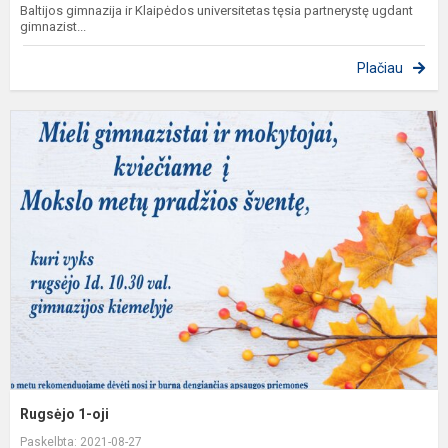
Baltijos gimnazija ir Klaipėdos universitetas tęsia partnerystę ugdant
gimnazist...
Plačiau
R
1
oj
Rugsėjo 1-oji
Paskelbta: 2021-08-27