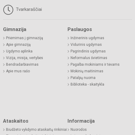
Tvarkaraščiai
Gimnazija
Paslaugos
Priėmimas į gimnaziją
Inžinerinis ugdymas
Apie gimnaziją
Vidurinis ugdymas
Ugdymo aplinka
Pagrindinis ugdymas
Vizija, misija, vertybės
Neformalus švietimas
Bendradarbiavimas
Pagalba mokiniams ir tėvams
Apie mus rašo
Mokinių maitinimas
Patalpų nuoma
Biblioteka - skaitykla
Ataskaitos
Informacija
Biudžeto vykdymo ataskaitų rinkiniai
Nuorodos