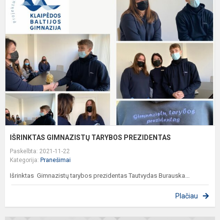
G
T
P
IŠRINKTAS GIMNAZISTŲ TARYBOS PREZIDENTAS
Paskelbta: 2021-11-22
Kategorija:
Pranešimai
Išrinktas Gimnazistų tarybos prezidentas Tautvydas Burauska...
Plačiau