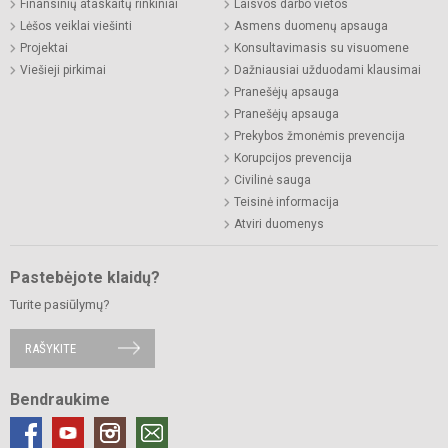
Finansinių ataskaitų rinkiniai
Laisvos darbo vietos
Lėšos veiklai viešinti
Asmens duomenų apsauga
Projektai
Konsultavimasis su visuomene
Viešieji pirkimai
Dažniausiai užduodami klausimai
Pranešėjų apsauga
Pranešėjų apsauga
Prekybos žmonėmis prevencija
Korupcijos prevencija
Civilinė sauga
Teisinė informacija
Atviri duomenys
Pastebėjote klaidų?
Turite pasiūlymų?
RAŠYKITE
Bendraukime