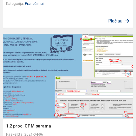
Kategorija:
Pranešimai
Plačiau
1
p
p
1,2 proc. GPM parama
Paskelbta: 2021-04-06