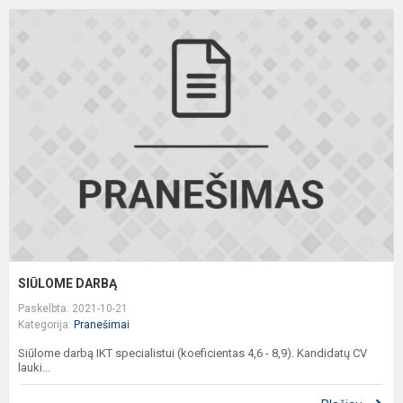
S
D
SIŪLOME DARBĄ
Paskelbta: 2021-10-21
Kategorija:
Pranešimai
Siūlome darbą IKT specialistui (koeficientas 4,6 - 8,9). Kandidatų CV
lauki...