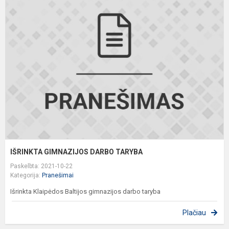
I
G
D
T
IŠRINKTA GIMNAZIJOS DARBO TARYBA
Paskelbta: 2021-10-22
Kategorija:
Pranešimai
Išrinkta Klaipėdos Baltijos gimnazijos darbo taryba
Plačiau