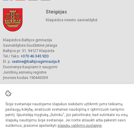
Steigėjas
Klaipėdos miesto savivaldybė
Klaipėdos Baltijos gimnazija
Savivaldybės biudžetinė įstaiga
Baltijos pr. 51, 94127 Klaipėda
Tel./ faks.
+370 46 345 920
El. p.
rastine@baltijosgimnazija.lt
Duomenys kaupiami ir saugomi
Juridinių asmenų registre
Įmonės kodas 190443039
Šioje svetainėje naudojame slapukus siekdami užtikrinti jums teikiamų
© 2021. Klaipėdos Baltijos gimnazija. Visos teisės saugomos.
Kopijuoti turinį be raštiško gimnazijos sutikimo griežtai draudžiama.
paslaugų kokybę, analizuoti svetainės naudojimą ir optimizuoti naršymo
patirtį. Spustelėję mygtuką „Sutinku“, jūs patvirtinate, kad sutinkate su visų
Prieinamumo paraiška
Slapukų valdymas
slapukų naudojimu šioje svetainėje. Jei norite atšaukti arba pakeisti savo
sutikimus, prašome apsilankyti
slapukų valdymo puslapyje
.
Sumanus būdas atnaujinti
mokyklos interneto