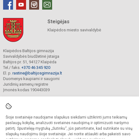
Steigėjas
Klaipėdos miesto savivaldybė
Klaipėdos Baltijos gimnazija
Savivaldybės biudžetinė įstaiga
Baltijos pr. 51, 94127 Klaipėda
Tel./ faks.
+370 46 345 920
El. p.
rastine@baltijosgimnazija.lt
Duomenys kaupiami ir saugomi
Juridinių asmenų registre
Įmonės kodas 190443039
Šioje svetainėje naudojame slapukus siekdami užtikrinti jums teikiamų
© 2021. Klaipėdos Baltijos gimnazija. Visos teisės saugomos.
Kopijuoti turinį be raštiško gimnazijos sutikimo griežtai draudžiama.
paslaugų kokybę, analizuoti svetainės naudojimą ir optimizuoti naršymo
patirtį. Spustelėję mygtuką „Sutinku“, jūs patvirtinate, kad sutinkate su visų
Prieinamumo paraiška
Slapukų valdymas
slapukų naudojimu šioje svetainėje. Jei norite atšaukti arba pakeisti savo