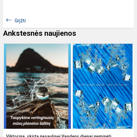
Grįžti
Ankstesnės naujienos
V
s
p
V
d
p
Viktorina, skirta pasaulinei Vandens dienai paminėti