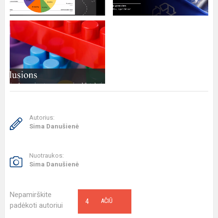
Autorius:
Sima Danušienė
Nuotraukos:
Sima Danušienė
Nepamirškite
4
AČIŪ
padėkoti autoriui