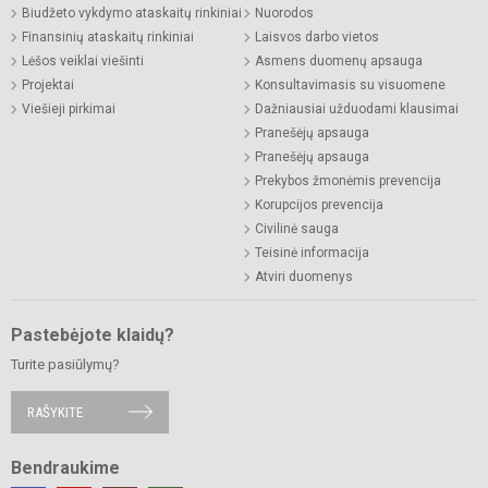
Biudžeto vykdymo ataskaitų rinkiniai
Nuorodos
Finansinių ataskaitų rinkiniai
Laisvos darbo vietos
Lėšos veiklai viešinti
Asmens duomenų apsauga
Projektai
Konsultavimasis su visuomene
Viešieji pirkimai
Dažniausiai užduodami klausimai
Pranešėjų apsauga
Pranešėjų apsauga
Prekybos žmonėmis prevencija
Korupcijos prevencija
Civilinė sauga
Teisinė informacija
Atviri duomenys
Pastebėjote klaidų?
Turite pasiūlymų?
RAŠYKITE
Bendraukime