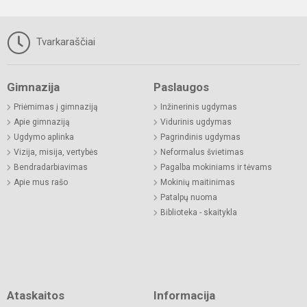
Tvarkaraščiai
Gimnazija
Paslaugos
Priėmimas į gimnaziją
Inžinerinis ugdymas
Apie gimnaziją
Vidurinis ugdymas
Ugdymo aplinka
Pagrindinis ugdymas
Vizija, misija, vertybės
Neformalus švietimas
Bendradarbiavimas
Pagalba mokiniams ir tėvams
Apie mus rašo
Mokinių maitinimas
Patalpų nuoma
Biblioteka - skaitykla
Ataskaitos
Informacija