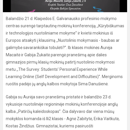
Balandžio 21 d. Klaipėdos E. Galvanausko profesinio mokymo
centras surengė tarptautinę mokinių konferenciją ,,Kūrybiškumas
ir technologijos nuotoliniame mokyme” ir kvietė mokinius iš
Europos atsakyti į klausimą ,,Nuotolinis mokymasis - baubas ar
galimybė savarankiškai tobulėti?”. Ib klasės mokinės Aurėja
Macaitė ir Gabija Žukaitė parengė pranešimą apie dalies
gimnazijos pirmų klasių mokinių patirtį nuotolinio mokymosi
metu ,,The Survey: Students’ Personal Experience While
Learning Online (Self Development and Difficulties)”. Merginoms
ruoštis padėjo jų anglų kalbos mokytoja Sima Danušienė.
Gabija su Aurėja savo pranešimą pristatė ir balandžio 23 d.
vykusioje nuotolinėje regioninėje mokinių konferencijoje anglų
kalba ,,Patirčių kaleidoskopas”. Čia dalyvavo dar viena mūsų
mokyklos komanda iš IIi2 klasės - Agnė Zabitytė, Erika Vaitkutė,
Kostas Žindžius. Gimnazistai, kuriems pasiruošti