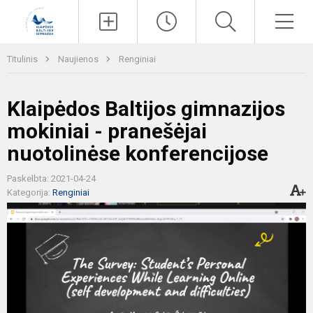
Paieška
Men
Titulinis
Naujienos
Renginiai
Klaipėdos Baltijos gimnazijos
mokiniai - pranešėjai
nuotolinėse konferencijose
Paskelbta: 2021-04-24
Kategorija:
Renginiai