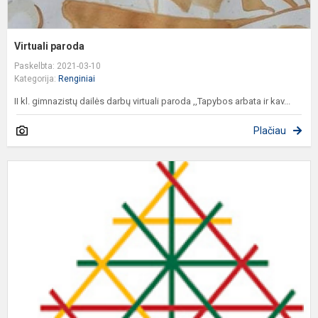
Virtuali paroda
Paskelbta: 2021-03-10
Kategorija:
Renginiai
II kl. gimnazistų dailės darbų virtuali paroda ,,Tapybos arbata ir kav...
Plačiau
,
-
t
a