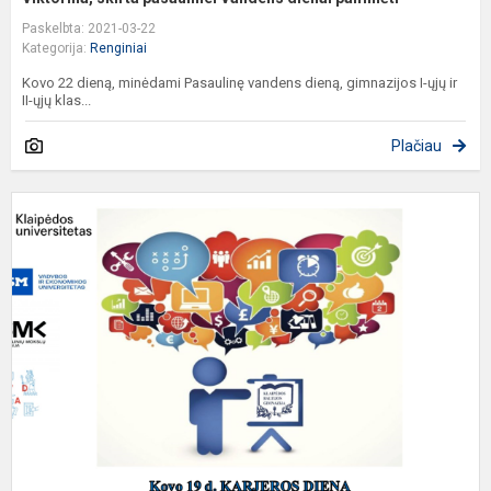
Paskelbta: 2021-03-22
Kategorija:
Renginiai
Kovo 22 dieną, minėdami Pasaulinę vandens dieną, gimnazijos I-ųjų ir
II-ųjų klas...
Plačiau
K
d