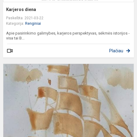
Karjeros diena
Paskelbta: 2021-03-22
Kategorija:
Renginiai
Apie pasirinkimo galimybes, karjeros perspektyvas, sėkmės istorijos -
visa tai B...
Plačiau
V
p