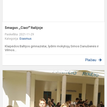
Smagus ,,Ciao!" Italijoje
Paskelbta: 2021-11-29
Kategorija:
Erasmus
Klaipėdos Baltijos gimnazistai, lydimi mokytojų Simos Danušienės ir
Vilmos...
Plačiau
B
G
K
-
K