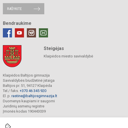
RAŠYKITE
Bendraukime
Steigėjas
Klaipėdos miesto savivaldybė
Klaipėdos Baltijos gimnazija
Savivaldybės biudžetinė įstaiga
Baltijos pr. 51, 94127 Klaipėda
Tel./ faks.
+370 46 345 920
El. p.
rastine@baltijosgimnazija.lt
Duomenys kaupiami ir saugomi
Juridinių asmenų registre
Įmonės kodas 190443039