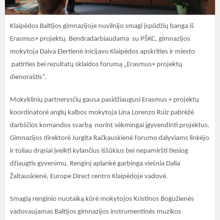
Klaipėdos Baltijos gimnazijoje nuvilnijo smagi įspūdžių banga iš
Erasmus+ projektų. Bendradarbiaudama su PŠKC, gimnazijos
mokytoja Daiva Elertienė inicijavo Klaipėdos apskrities ir miesto
patirties bei rezultatų sklaidos forumą „Erasmus+ projektų
dienoraštis“.
Mokyklinių partnerysčių gausa pasidžiaugusi Erasmus + projektų
koordinatorė anglų kalbos mokytoja Lina Lorenzo Ruiz pabrėžė
darbščios komandos svarbą norint sėkmingai įgyvendinti projektus.
Gimnazijos direktorė Jurgita Račkauskienė forumo dalyviams linkėjo
ir toliau drąsiai įveikti kylančius iššūkius bei nepamiršti tiesiog
džiaugtis gyvenimu. Renginį aplankė garbinga viešnia Dalia
Žaltauskienė, Europe Direct centro Klaipėdoje vadovė.
Smagią renginio nuotaiką kūrė mokytojos Kristinos Bogužienės
vadovaujamas Baltijos gimnazijos instrumentinės muzikos