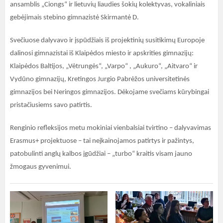
ansamblis „Ciongs“ ir lietuvių liaudies šokių kolektyvas, vokaliniais
gebėjimais stebino gimnazistė Skirmantė D.
Svečiuose dalyvavo ir įspūdžiais iš projektinių susitikimų Europoje
dalinosi gimnazistai iš Klaipėdos miesto ir apskrities gimnazijų:
Klaipėdos Baltijos, „Vėtrungės“, „Varpo“ , „Aukuro“, „Aitvaro“ ir
Vydūno gimnazijų, Kretingos Jurgio Pabrėžos universitetinės
gimnazijos bei Neringos gimnazijos. Dėkojame svečiams kūrybingai
pristačiusiems savo patirtis.
Renginio refleksijos metu mokiniai vienbalsiai tvirtino – dalyvavimas
Erasmus+ projektuose – tai neįkainojamos patirtys ir pažintys,
patobulinti anglų kalbos įgūdžiai – „turbo“ kraitis visam jauno
žmogaus gyvenimui.