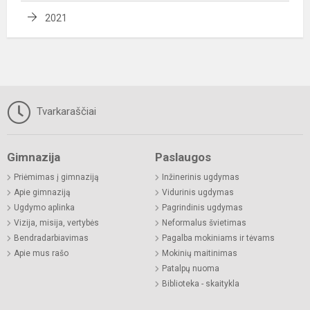
2021
Tvarkaraščiai
Gimnazija
Paslaugos
Priėmimas į gimnaziją
Inžinerinis ugdymas
Apie gimnaziją
Vidurinis ugdymas
Ugdymo aplinka
Pagrindinis ugdymas
Vizija, misija, vertybės
Neformalus švietimas
Bendradarbiavimas
Pagalba mokiniams ir tėvams
Apie mus rašo
Mokinių maitinimas
Patalpų nuoma
Biblioteka - skaitykla