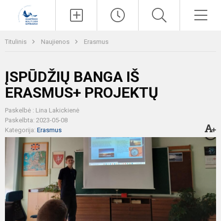
Paieška
Men
Titulinis
Naujienos
Erasmus
ĮSPŪDŽIŲ BANGA IŠ
ERASMUS+ PROJEKTŲ
Paskelbė : Lina Lakickienė
Paskelbta: 2023-05-08
Kategorija:
Erasmus