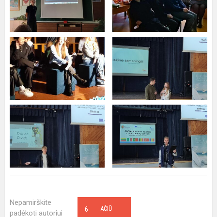
Nepamirškite
6
AČIŪ
padėkoti autoriui