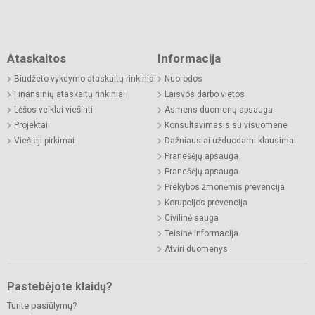
Ataskaitos
Informacija
Biudžeto vykdymo ataskaitų rinkiniai
Nuorodos
Finansinių ataskaitų rinkiniai
Laisvos darbo vietos
Lėšos veiklai viešinti
Asmens duomenų apsauga
Projektai
Konsultavimasis su visuomene
Viešieji pirkimai
Dažniausiai užduodami klausimai
Pranešėjų apsauga
Pranešėjų apsauga
Prekybos žmonėmis prevencija
Korupcijos prevencija
Civilinė sauga
Teisinė informacija
Atviri duomenys
Pastebėjote klaidų?
Turite pasiūlymų?