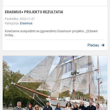
ERASMUS+ PROJEKTO REZULTATAI
Paskelbta: 2022-11-07
Kategorija:
Erasmus
Kviečiame susipažinti su įgyvendinto Erasmus+ projekto ,,(S)team
today...
Plačiau
E
P
S