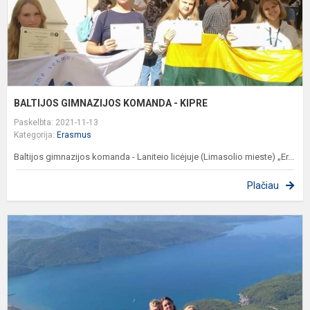
BALTIJOS GIMNAZIJOS KOMANDA - KIPRE
Paskelbta: 2021-11-13
Kategorija:
Erasmus
Baltijos gimnazijos komanda - Laniteio licėjuje (Limasolio mieste) „Er...
Plačiau
,
U
G
-
G
U