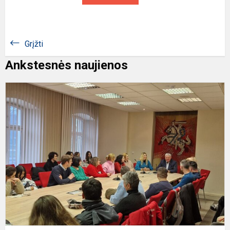
Grįžti
Ankstesnės naujienos
S
S
M
M