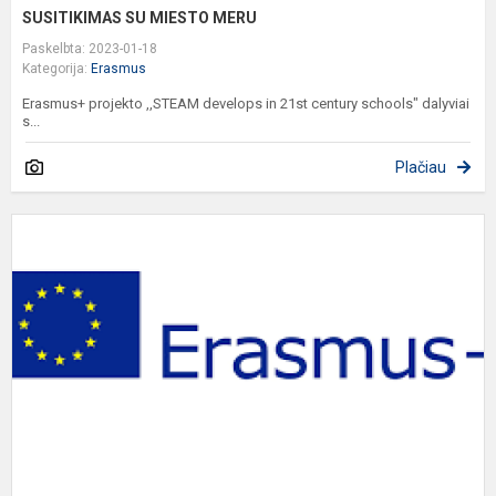
SUSITIKIMAS SU MIESTO MERU
Paskelbta: 2023-01-18
Kategorija:
Erasmus
Erasmus+ projekto ,,STEAM develops in 21st century schools" dalyviai
s...
Plačiau
E
P
R