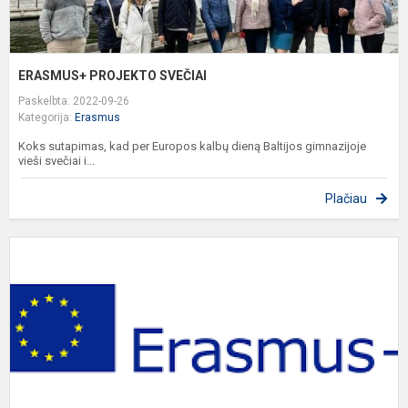
ERASMUS+ PROJEKTO SVEČIAI
Paskelbta: 2022-09-26
Kategorija:
Erasmus
Koks sutapimas, kad per Europos kalbų dieną Baltijos gimnazijoje
vieši svečiai i...
Plačiau
S
,
I