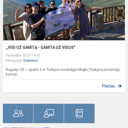
V
,,VISI UŽ GAMTĄ - GAMTA UŽ VISUS"
Paskelbta: 2021-10-02
Kategorija:
Erasmus
Rugsėjo 26 – spalio 2 d. Turkijos miestelyje Muğla (Turkijos provincija,
kurioje...
Plačiau