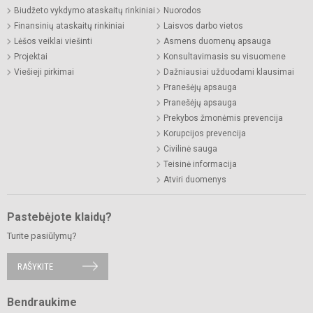
Biudžeto vykdymo ataskaitų rinkiniai
Nuorodos
Finansinių ataskaitų rinkiniai
Laisvos darbo vietos
Lėšos veiklai viešinti
Asmens duomenų apsauga
Projektai
Konsultavimasis su visuomene
Viešieji pirkimai
Dažniausiai užduodami klausimai
Pranešėjų apsauga
Pranešėjų apsauga
Prekybos žmonėmis prevencija
Korupcijos prevencija
Civilinė sauga
Teisinė informacija
Atviri duomenys
Pastebėjote klaidų?
Turite pasiūlymų?
RAŠYKITE
Bendraukime