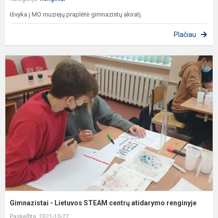
Išvyka į MO muziejų praplėtė gimnazistų akiratį.
Plačiau
G
-
L
S
c
a
r
Gimnazistai - Lietuvos STEAM centrų atidarymo renginyje
Paskelbta: 2021-10-27