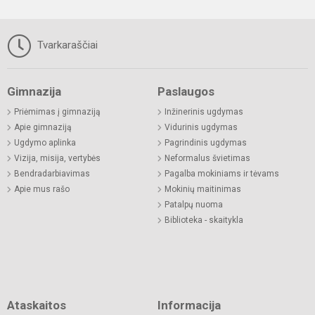
Tvarkaraščiai
Gimnazija
Paslaugos
Priėmimas į gimnaziją
Inžinerinis ugdymas
Apie gimnaziją
Vidurinis ugdymas
Ugdymo aplinka
Pagrindinis ugdymas
Vizija, misija, vertybės
Neformalus švietimas
Bendradarbiavimas
Pagalba mokiniams ir tėvams
Apie mus rašo
Mokinių maitinimas
Patalpų nuoma
Biblioteka - skaitykla
Ataskaitos
Informacija