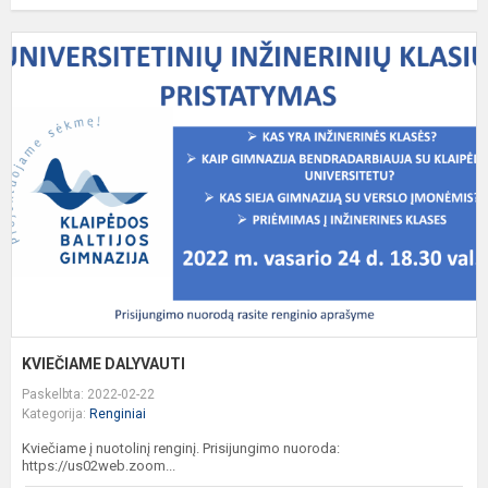
K
D
KVIEČIAME DALYVAUTI
Paskelbta: 2022-02-22
Kategorija:
Renginiai
Kviečiame į nuotolinį renginį. Prisijungimo nuoroda:
https://us02web.zoom...