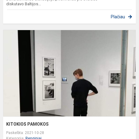
diskutavo Baltijos...
Plačiau
K
P
KITOKIOS PAMOKOS
Paskelbta: 2021-10-28
Kategorija:
Renginiai