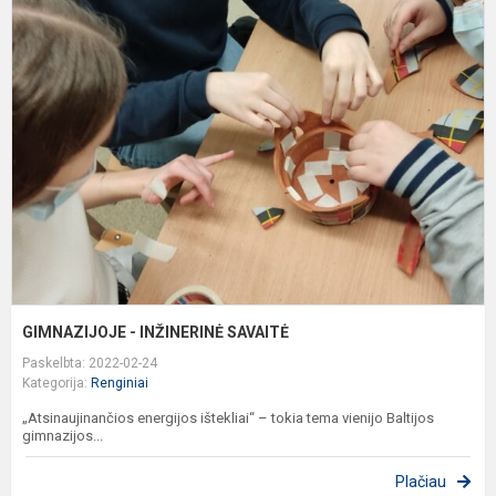
G
-
I
S
GIMNAZIJOJE - INŽINERINĖ SAVAITĖ
Paskelbta: 2022-02-24
Kategorija:
Renginiai
„Atsinaujinančios energijos ištekliai“ – tokia tema vienijo Baltijos
gimnazijos...
Plačiau