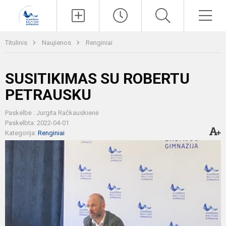
Paieška
Men
Titulinis
Naujienos
Renginiai
SUSITIKIMAS SU ROBERTU
PETRAUSKU
Paskelbė : Jurgita Račkauskienė
Paskelbta: 2022-04-01
Kategorija:
Renginiai