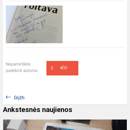
Nepamirškite
5
AČIŪ
padėkoti autoriui
Grįžti
Ankstesnės naujienos
I
D