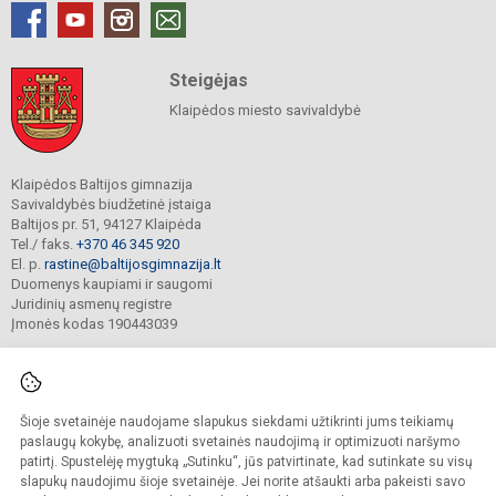
Steigėjas
Klaipėdos miesto savivaldybė
Klaipėdos Baltijos gimnazija
Savivaldybės biudžetinė įstaiga
Baltijos pr. 51, 94127 Klaipėda
Tel./ faks.
+370 46 345 920
El. p.
rastine@baltijosgimnazija.lt
Duomenys kaupiami ir saugomi
Juridinių asmenų registre
Įmonės kodas 190443039
Šioje svetainėje naudojame slapukus siekdami užtikrinti jums teikiamų
© 2021. Klaipėdos Baltijos gimnazija. Visos teisės saugomos.
Kopijuoti turinį be raštiško gimnazijos sutikimo griežtai draudžiama.
paslaugų kokybę, analizuoti svetainės naudojimą ir optimizuoti naršymo
patirtį. Spustelėję mygtuką „Sutinku“, jūs patvirtinate, kad sutinkate su visų
Prieinamumo paraiška
Slapukų valdymas
slapukų naudojimu šioje svetainėje. Jei norite atšaukti arba pakeisti savo