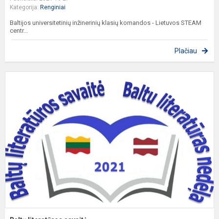
Kategorija:
Renginiai
Baltijos universitetinių inžinerinių klasių komandos - Lietuvos STEAM
centr...
Plačiau
B
l
s