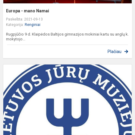
Europa - mano Namai
Paskelbta: 2021-09-13
Kategorija:
Renginiai
Rugpjūčio 9 d. Klaipėdos Baltijos gimnazijos mokiniai kartu su anglų k.
mokytojo...
Plačiau
B
g
-
m
E
A