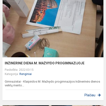
M
M
P
INŽINERINĖ DIENA M. MAŽVYDO PROGIMNAZIJOJE
Paskelbta: 2022-03-15
Kategorija:
Renginiai
Gimnazistai - Klaipėdos M. Mažvydo progimnazijos Inžinerinės dienos
veiklų mento...
Plačiau