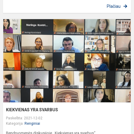
Plačiau
K
Y
S
KIEKVIENAS YRA SVARBUS
Paskelbta: 2021-12-02
Kategorija:
Renginiai
Bendruomenės diskusijoje ,,Kiekvienas yra svarbus“