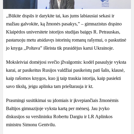
,,Būkite drąsūs ir darykite tai, kas jums labiausiai sekasi ir
mažiau galvokite, ką žmonės pasakys,” – gimnazistus drąsino
Klaipėdos universitete istorijos studijas baigęs R. Petrauskas,
pastaruoju metu atsidavęs istorinių romanų rašymui, o paskutinė
jo knyga ,,Poltava” išleista tik prasidėjus karui Ukrainoje.
Moksleiviai domėjosi svečio įžvalgomis: kodėl pasaulyje vyksta
karai, ar pasikeitus Rusijos valdžiai pasikeistų pati šalis, klausė,
kaip rašomos knygos, kuo jį taip traukia istorija, kaip pasiekti
savo tikslų, jeigu aplinka tam prieštarauja ir kt.
Prasmingi susitikimai su įdomiais ir įkvepiančiais žmonėmis
Baltijos gimnazijoje vyksta kartą per mėnesį. Jau įvyko
diskusijos su verslininku Robertu Dargiu ir LR Aplinkos
ministru Simonu Gentvilu.