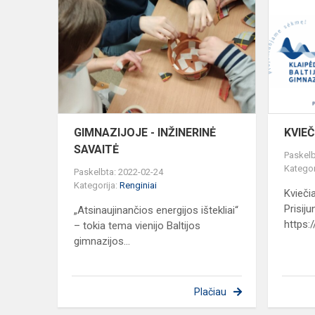
-
INŽINERIN
SAVAITĖ
GIMNAZIJOJE - INŽINERINĖ
KVIE
SAVAITĖ
Paskelb
Kategor
Paskelbta: 2022-02-24
Kategorija:
Renginiai
Kviečia
Prisij
„Atsinaujinančios energijos ištekliai“
https:
– tokia tema vienijo Baltijos
gimnazijos...
Plačiau