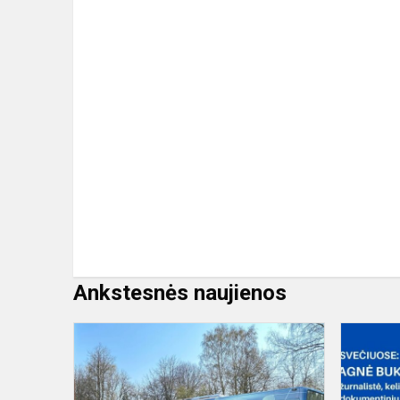
Ankstesnės naujienos
MOBILIOS
STEAM
LABORATO
VIZITAS