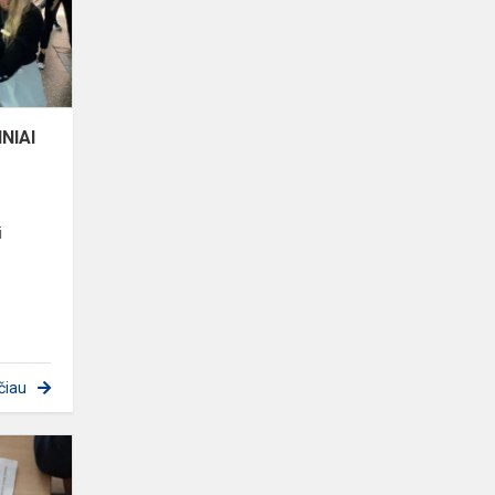
NIAI
i
čiau
INŽINERINĖ
DIENA