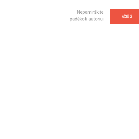
Nepamirškite
3
AČIŪ
padėkoti autoriui