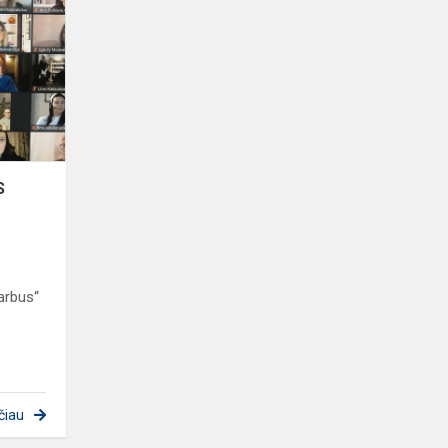
YRA
SVARBUS
S
varbus“
čiau