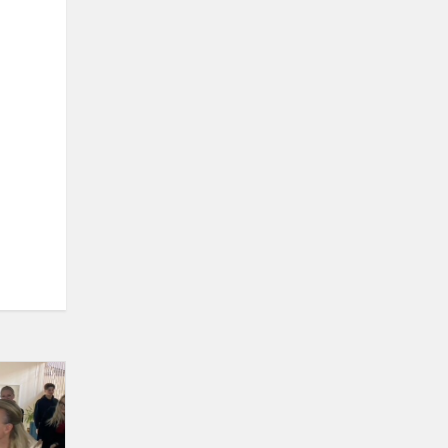
JUDUMO
SAVAITĖS
RENGINIAI