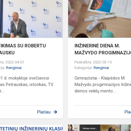
ROBERTU
PETRAUSKU
TIKIMAS SU ROBERTU
INŽINERINĖ DIENA M.
AUSKU
MAŽVYDO PROGIMNAZIJ
ta: 2022-04-01
Paskelbta: 2022-03-15
ija:
Renginiai
Kategorija:
Renginiai
1 d. mokykloje svečiavosi
Gimnazistai - Klaipėdos M.
as Petrauskas, istorikas, TV
Mažvydo progimnazijos Inžin
...
dienos veiklų mento...
Plačiau
Pla
JE
KVIEČIAME