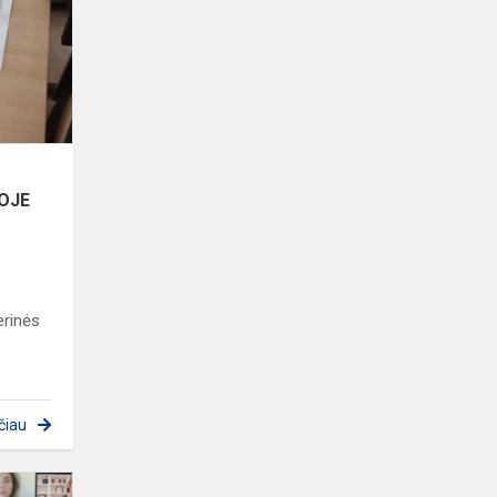
M.
MAŽVYDO
PROGIMNAZIJOJE
OJE
erinės
čiau
KIEKVIENAS