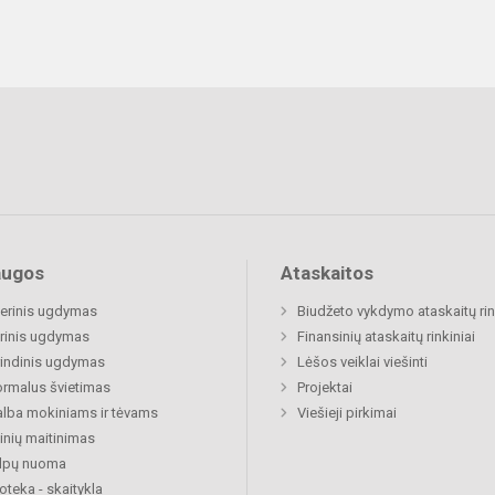
augos
Ataskaitos
nerinis ugdymas
Biudžeto vykdymo ataskaitų rin
rinis ugdymas
Finansinių ataskaitų rinkiniai
indinis ugdymas
Lėšos veiklai viešinti
rmalus švietimas
Projektai
lba mokiniams ir tėvams
Viešieji pirkimai
nių maitinimas
alpų nuoma
ioteka - skaitykla