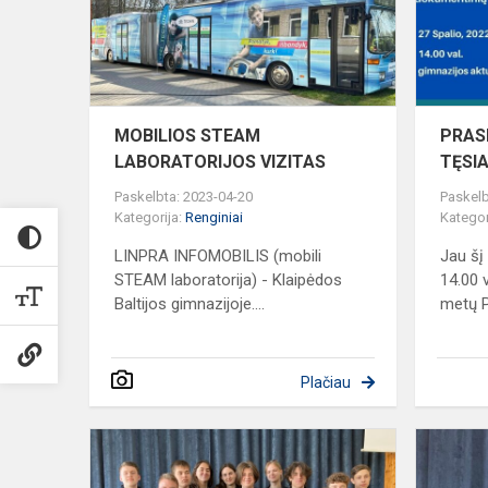
MOBILIOS STEAM
PRASM
LABORATORIJOS VIZITAS
TĘSIA
Paskelbta: 2023-04-20
Paskelb
Kategorija:
Renginiai
Kategor
LINPRA INFOMOBILIS (mobili
Jau šį 
STEAM laboratorija) - Klaipėdos
14.00 
Baltijos gimnazijoje....
metų P
Plačiau
Gimnazista
-