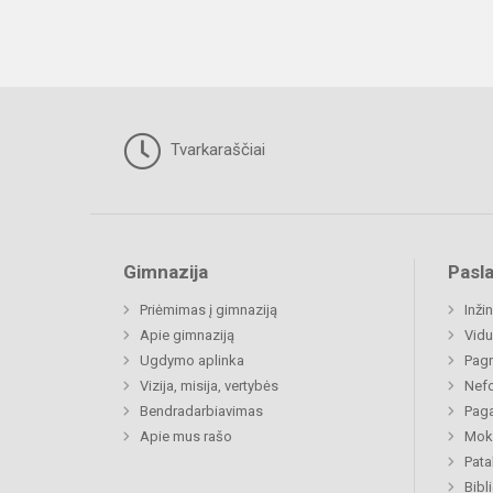
Tvarkaraščiai
Gimnazija
Pasl
Priėmimas į gimnaziją
Inži
Apie gimnaziją
Vidu
Ugdymo aplinka
Pagr
Vizija, misija, vertybės
Nefo
Bendradarbiavimas
Paga
Apie mus rašo
Moki
Pat
Bibl