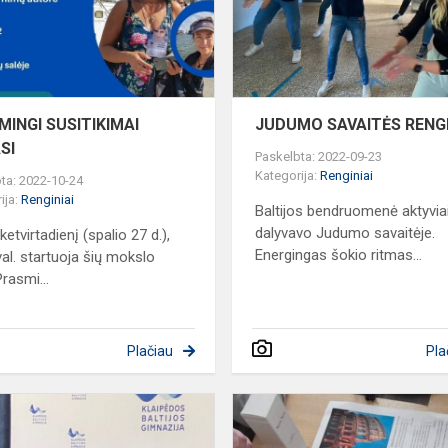
INGI SUSITIKIMAI
JUDUMO SAVAITĖS RENGI
SI
Paskelbta: 2022-09-23
Kategorija:
Renginiai
ta: 2022-10-24
ija:
Renginiai
Baltijos bendruomenė aktyvia
dalyvavo Judumo savaitėje.
ketvirtadienį (spalio 27 d.),
Energingas šokio ritmas...
val. startuoja šių mokslo
rasmi...
Plačiau
Pla
ms
SUSITIKIMAS
SU