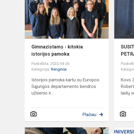
kitokia
istorijos
pamoka
Gimnazistams - kitokia
SUSI
istorijos pamoka
PETR
Paskelbta: 2022-04-26
Paskelb
Kategorija:
Renginiai
Kategor
Istorijos pamoka kartu su Europos
Kovo 3
Sąjungos departamento bendros
Robert
užsienio ir...
laidų ve
Plačiau
GIMNAZIJO