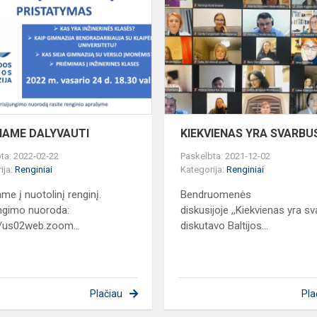
DALYVAUTI
Ė
ČIAME DALYVAUTI
KIEKVIENAS YRA SVARBU
ta: 2022-02-22
Paskelbta: 2021-12-02
ija:
Renginiai
Kategorija:
Renginiai
me į nuotolinį renginį.
Bendruomenės
ungimo nuoroda:
diskusijoje ,,Kiekvienas yra s
//us02web.zoom...
diskutavo Baltijos...
Plačiau
Pla